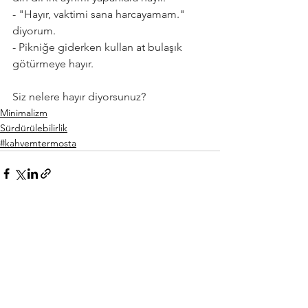
- "Hayır, vaktimi sana harcayamam." 
diyorum.
- Pikniğe giderken kullan at bulaşık 
götürmeye hayır.
Siz nelere hayır diyorsunuz? 
Minimalizm
Sürdürülebilirlik
#kahvemtermosta
Hepsini Gör
Son Yazılar