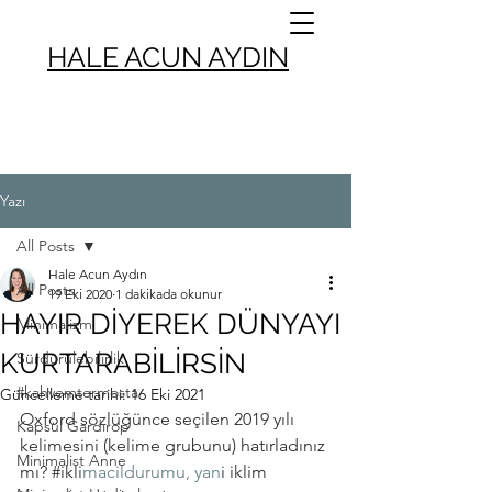
HALE ACUN AYDIN
Yazı
All Posts
Hale Acun Aydın
All Posts
19 Eki 2020
1 dakikada okunur
HAYIR DİYEREK DÜNYAYI
Minimalizm
KURTARABİLİRSİN
Sürdürülebilirlik
#kahvemtermosta
Güncelleme tarihi:
16 Eki 2021
Oxford sözlüğünce seçilen 2019 yılı 
Kapsül Gardırop
kelimesini (kelime grubunu) hatırladınız 
Minimalist Anne
mı? 
#ikli
macildurumu, yan
i iklim 