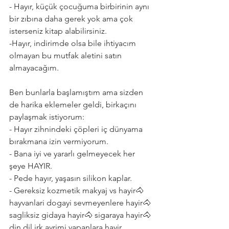
- Hayır, küçük çocuğuma birbirinin aynı 
bir zıbına daha gerek yok ama çok 
isterseniz kitap alabilirsiniz. 
-Hayır, indirimde olsa bile ihtiyacım 
olmayan bu mutfak aletini satın 
almayacağım.
Ben bunlarla başlamıştım ama sizden 
de harika eklemeler geldi, birkaçını 
paylaşmak istiyorum: 
- Hayır zihnindeki çöpleri iç dünyama 
bırakmana izin vermiyorum.
- Bana iyi ve yararlı gelmeyecek her 
şeye HAYIR.
- Pede hayır, yaşasın silikon kaplar.
- Gereksiz kozmetik makyaj vs hayir🐴
hayvanlari dogayi sevmeyenlere hayir🐴 
sagliksiz gidaya hayir🐴 sigaraya hayir🐴 
din dil irk ayrimi yapanlara hayir.