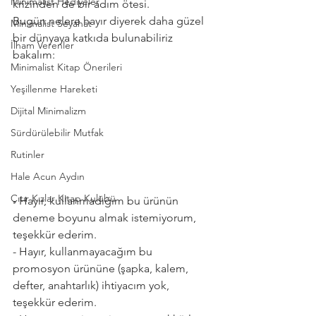
Minimalist Hediyeler
krizinden de bir adım ötesi. 
Bugün nelere hayır diyerek daha güzel 
Minimalist Seyahat
bir dünyaya katkıda bulunabiliriz 
İlham Verenler
bakalım:
Minimalist Kitap Önerileri
Yeşillenme Hareketi
Dijital Minimalizm
Sürdürülebilir Mutfak
Rutinler
Hale Acun Aydın
Çıtır Kızlar Kitap Kulübü
- Hayır, kullanmadığım bu ürünün 
deneme boyunu almak istemiyorum, 
teşekkür ederim.
- Hayır, kullanmayacağım bu 
promosyon ürününe (şapka, kalem, 
defter, anahtarlık) ihtiyacım yok, 
teşekkür ederim.