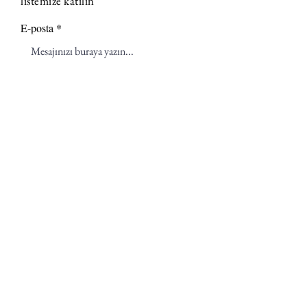
listemize katılın
E-posta
Hale Acun Aydın'ın mail listesine
katılmayı onaylıyorum.
Kullanım
koşullarını görüntüle
Abone Ol
hale@turkisiminimalizm.com