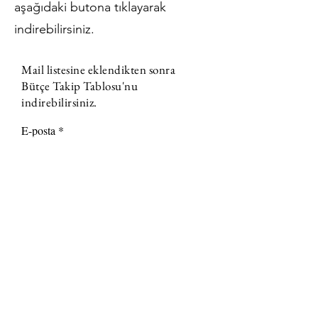
aşağıdaki butona tıklayarak
indirebilirsiniz.
Mail listesine eklendikten sonra
Bütçe Takip Tablosu'nu
indirebilirsiniz.
E-posta
Hale Acun Aydın'ın mail listesine
katılmayı onaylıyorum.
Kullanım
koşullarını görüntüle
Abone Ol