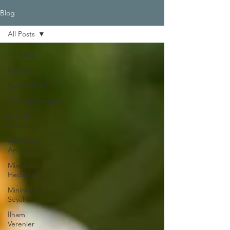
Blog
All Posts
All Posts
Minimalizm
Sürdürülebilirlik
#kahvemtermosta
Kapsül
Gardırop
Minimalist
Anne
Minimalist
Hediyeler
Minimalist
Seyahat
İlham
Verenler