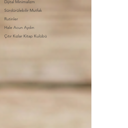
Dijital Minimalizm
Sürdürülebilir Mutfak
Rutinler
Hale Acun Aydın
Çıtır Kızlar Kitap Kulübü