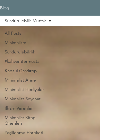
Blog
Sürdürülebilir Mutfak
All Posts
Minimalizm
Sürdürülebilirlik
#kahvemtermosta
Kapsül Gardırop
Minimalist Anne
Minimalist Hediyeler
Minimalist Seyahat
İlham Verenler
Minimalist Kitap
Önerileri
Yeşillenme Hareketi