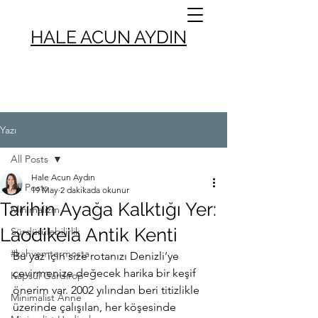
HALE ACUN AYDIN
Yazı
All Posts
Hale Acun Aydın
All Posts
19 May
2 dakikada okunur
Tarihin Ayağa Kalktığı Yer:
Minimalizm
Laodikeia Antik Kenti
Sürdürülebilirlik
#kahvemtermosta
Bu yaz için size rotanızı Denizli’ye 
çevirmenize değecek harika bir keşif 
Kapsül Gardırop
önerim var. 2002 yılından beri titizlikle 
Minimalist Anne
üzerinde çalışılan, her köşesinde 