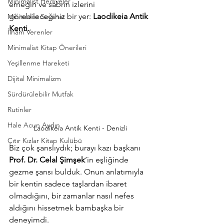
Minimalist Hediyeler
emeğin ve sabrın izlerini 
görebileceğiniz bir yer: 
Laodikeia Antik 
Minimalist Seyahat
Kenti.
İlham Verenler
Minimalist Kitap Önerileri
Yeşillenme Hareketi
Dijital Minimalizm
Sürdürülebilir Mutfak
Rutinler
Hale Acun Aydın
Laodikeia Antik Kenti - Denizli
Çıtır Kızlar Kitap Kulübü
Biz çok şanslıydık; burayı kazı başkanı 
Prof. Dr. Celal Şimşek
’in eşliğinde 
gezme şansı bulduk. Onun anlatımıyla 
bir kentin sadece taşlardan ibaret 
olmadığını, bir zamanlar nasıl nefes 
aldığını hissetmek bambaşka bir 
deneyimdi.