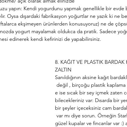
 dökme/ açık olarak almak elinizde
zu yapın: Kendi yogurdunu yapmak genellikle bir evde 
ir. Oysa dışardaki fabrikasyon yoğurtlar ne yazık ki ne 
aftalarca ekşimeyen ürünlerden konusuyoruz) ne de çöpsü
vanozda yogurt mayalamak oldukca da pratik. Sadece yoğu
anesi edinerek kendi kefirinizi de yapabilirsiniz.
8. KAĞIT VE PLASTIK BARDAK
ZALTIN
Sanıldığının aksine kağıt bardak
 değil , birçoğu plastik kaplama i
e ise sıcak bir sey içmek zaten c
bilecekleriniz var: Dısarda bir y
bir şeyler içeceksiniz cam barda
 var mı diye sorun. Örneğin Star
güzel kupalar ve fincanlar var :) 