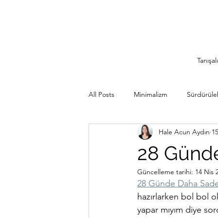
Tanışal
All Posts
Minimalizm
Sürdürülebi
Hale Acun Aydın
1
Minimalist Seyahat
İlham Veren
28 Günde 
Güncelleme tarihi:
14 Nis 
Sürdürülebilir Mutfak
Rutinler
28 Günde Daha Sade 
hazırlarken bol bol 
yapar mıyım diye sor