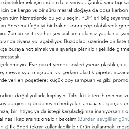
yı desteklemek için indirim bile veriyor. Çünkü yarattığı kağ
r için de kargo vs bir sürü masraf doğaya da boşa karbon 
eyen tüm hizmetlerde bu yolu seçin. PDF’leri bilgisayarınız
an önce mutfağa iyi bir bakın; sonra çöp olabilecek gere
nın: Zaman kısıtlı ve her şey acil ama plansız yapılan alışve
randa ziyana yol açabiliyor. Buzdolabı üzerinde bir liste 
çe buraya not almak ve alışverişe planlı bir şekilde gitme
yaratacak.
çekinmeyin. Eve paket yemek söylediyseniz plastik çatal 
; meyve syu, meşrubat vs içerken plastik pipete; eczane
erde verilen poşetlere; küçük boy şampuan vs gibi promo
ndiniz doğal yollarla kaplayın: Tabii ki ilk tercih minimal
öylediğimiz gibi deneyim hediyeleri amaaa siz gerçekten
nıza, bir ihtiyaç ya da isteği karşıladığınıza inanıyorsanız
l nasıl kaplarsınız ona bir bakalım.
(Burdan sevgililer günü
iniz)
 İlk öneri tekrar kullanılabilir bir ürün kullanmak; mese