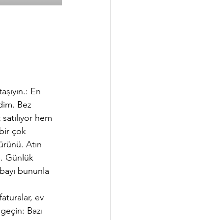
aşıyın.: En 
dim. Bez 
 satılıyor hem 
ir çok 
rünü. Atın 
e. Günlük 
orbayı bununla 
faturalar, ev 
geçin: Bazı 