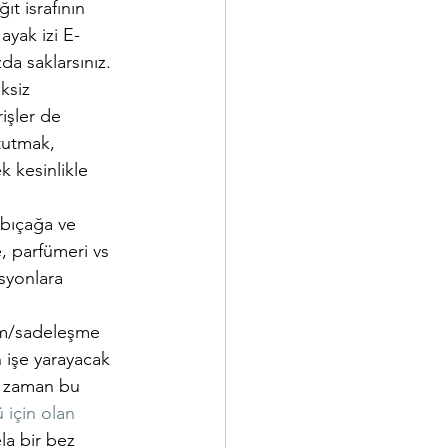
ıt israfının 
ayak izi E-
da saklarsınız.
ksiz 
rişler de 
tutmak, 
k kesinlikle 
bıçağa ve 
, parfümeri vs 
syonlara 
izm/sadeleşme 
 işe yarayacak 
 o zaman bu 
 için olan 
la bir bez 