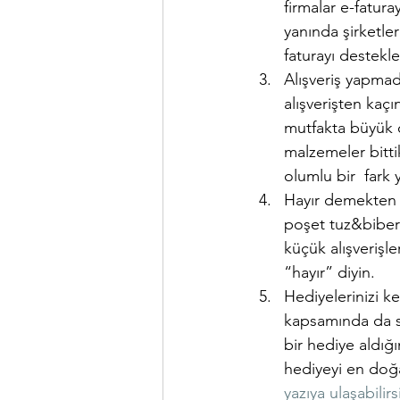
firmalar e-fatura
yanında şirketle
faturayı destekl
Alışveriş yapmad
alışverişten kaçı
mutfakta büyük o
malzemeler bittik
olumlu bir  fark 
Hayır demekten 
poşet tuz&bibere
küçük alışverişl
“hayır” diyin.
Hediyelerinizi ke
kapsamında da s
bir hediye aldığı
hediyeyi en doğa
yazıya ulaşabilirs