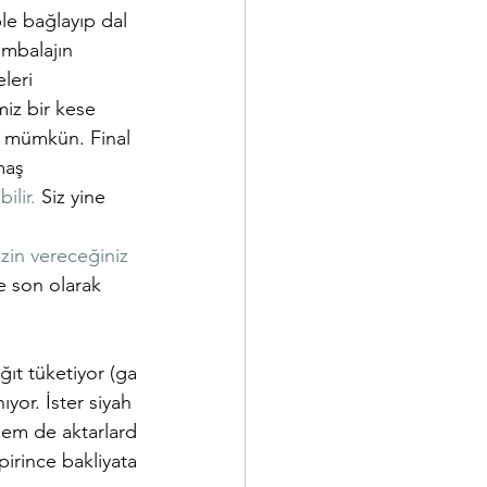
ple bağlayıp dal 
mbalajın 
leri 
iz bir kese 
k mümkün. Final 
maş 
ilir.
 Siz yine 
izin vereceğiniz 
e son olarak 
ğıt tüketiyor (ga
ıyor. İster siyah 
hem de aktarlard
pirince bakliyata