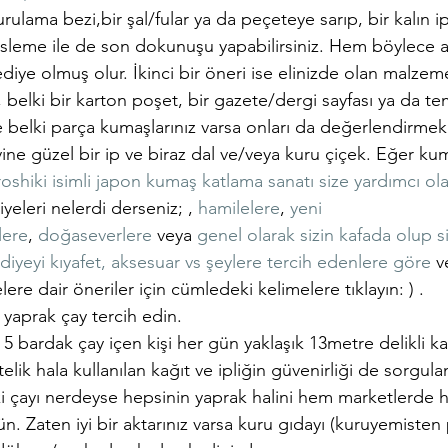
urulama bezi,bir şal/fular ya da peçeteye sarıp, bir kalın i
üsleme ile de son dokunuşu yapabilirsiniz. Hem böylece a
diye olmuş olur. İkinci bir öneri ise elinizde olan malzeme
belki bir karton poşet, bir gazete/dergi sayfası ya da tem
e belki parça kumaşlarınız varsa onları da değerlendirme
ine güzel bir ip ve biraz dal ve/veya kuru çiçek. Eğer ku
oshiki isimli japon kumaş katlama sanatı size yardımcı olab
eleri nelerdi derseniz; , 
hamilelere
, 
yeni 
lere
, 
doğaseverlere
 veya 
genel olarak sizin kafada olup s
ediyeyi kıyafet, aksesuar vs şeylere tercih edenlere göre
 v
lere dair öneriler için cümledeki kelimelere tıklayın: ) .
 yaprak çay tercih edin. 
 bardak çay içen kişi her gün yaklaşık 13metre delikli ka
telik hala kullanılan kağıt ve ipliğin güvenirliği de sorgulan
tki çayı nerdeyse hepsinin yaprak halini hem marketlerde 
 Zaten iyi bir aktarınız varsa kuru gıdayı (kuruyemisten 