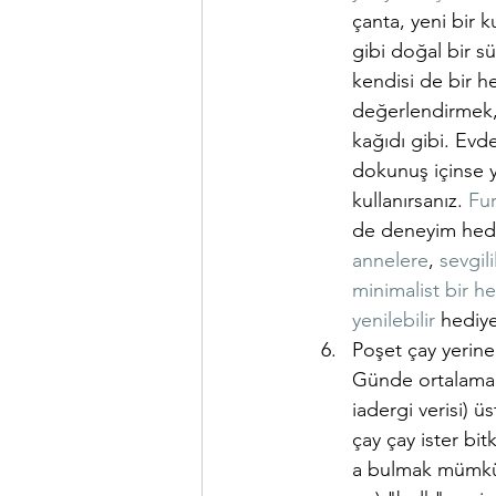
çanta, yeni bir k
gibi doğal bir s
kendisi de bir he
değerlendirmek, 
kağıdı gibi. Evd
dokunuş içinse y
kullanırsanız. 
Fur
de deneyim hediy
annelere
, 
sevgili
minimalist bir h
yenilebilir
 hediye
Poşet çay yerine
Günde ortalama 5
iadergi verisi) üs
çay çay ister bi
a bulmak mümkün.