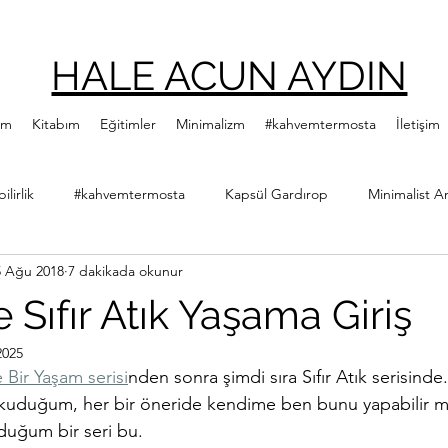
HALE ACUN AYDIN
ım
Kitabım
Eğitimler
Minimalizm
#kahvemtermosta
İletişim
lirlik
#kahvemtermosta
Kapsül Gardırop
Minimalist A
5 Ağu 2018
7 dakikada okunur
ler
Minimalist Kitap Önerileri
Yeşillenme Hareketi
Diji
Sıfır Atık Yaşama Giriş
2025
Hale Acun Aydın
Çıtır Kızlar Kitap Kulübü
Bir Yaşam serisi
nden sonra şimdi sıra Sıfır Atık serisind
okuduğum, her bir öneride kendime ben bunu yapabilir m
duğum bir seri bu. 