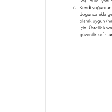
 vs) "bulk" yani
Kendi yoğurdunu
doğunca akla gel
olarak uygun (h
için. Üstelik ka
güvenilir kefir t