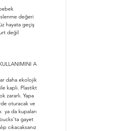
bebek 
beslenme değeri 
z hayata geçiş 
rt değil 
 KULLANIMINI A
lar daha ekolojik
le kaplı. Plastikt
ok zararlı. Yapa
erde oturacak ve 
k  ya da kupaları
bucks'ta gayet 
alıp cıkacaksanız