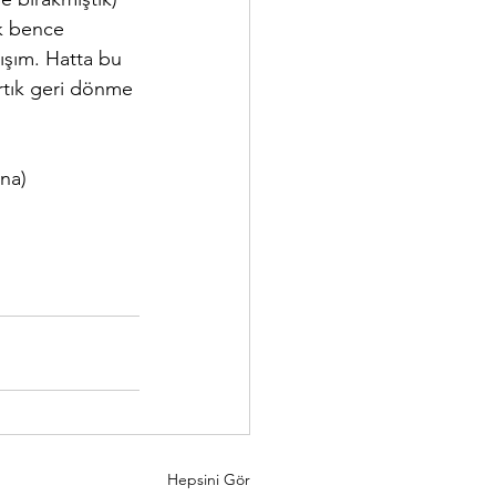
uk bence 
ışım. Hatta bu 
rtık geri dönme 
na) 
Hepsini Gör