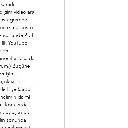
yararlı 
diğim videolara 
 Instagramda 
törce masaüstü 
e sonunda 2 yıl 
 ilk YouTube 
elen 
önemler olsa da 
yorum.) Bugüne 
kmişim - 
irçok video 
ikle Ege (Japon 
analımın daimi 
il konularda 
ni paylaşan da 
ılın sonunda 
e bırakmıştık) 