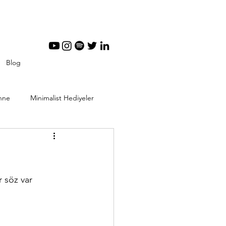
Blog
nne
Minimalist Hediyeler
tal Minimalizm
r söz var 