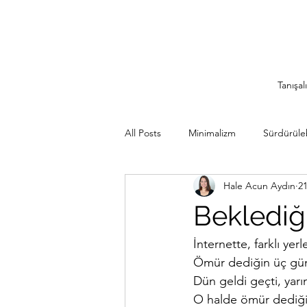
Tanışal
All Posts
Minimalizm
Sürdürülebi
Hale Acun Aydın
2
Minimalist Seyahat
İlham Veren
Beklediğ
Sürdürülebilir Mutfak
Rutinler
İnternette, farklı ye
Ömür dediğin üç gü
Dün geldi geçti, yar
O halde ömür dediği