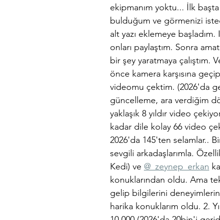
ekipmanım yoktu... İlk başta 
bulduğum ve görmenizi iste
alt yazı eklemeye başladım.
onları paylaştım. Sonra ama
bir şey yaratmaya çalıştım. V
önce kamera karşısına geçip
videomu çektim. (2026'da g
güncelleme, ara verdiğim d
yaklaşık 8 yıldır video çeki
kadar dile kolay 66 video çe
2026'da 145'ten selamlar.. B
sevgili arkadaşlarımla. Özell
Kedi) ve 
@_zeynep_erkan
 k
konuklarından oldu. Ama tek
gelip bilgilerini deneyimleri
harika konuklarım oldu. 2. Y
10.000 (2026'da 20bin'i gerid