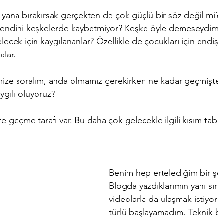
 yana bırakırsak gerçekten de çok güçlü bir söz değil mi?
kendini keşkelerde kaybetmiyor? Keşke öyle demeseydim
lecek için kaygılananlar? Özellikle de çocukları için end
lar. 
mize soralım, anda olmamız gerekirken ne kadar geçmişte 
ygılı oluyoruz? 
te geçme tarafı var. Bu daha çok gelecekle ilgili kısım tab
Benim hep ertelediğim bir şe
Blogda yazdıklarımın yanı sır
videolarla da ulaşmak istiyo
türlü başlayamadım. Teknik b