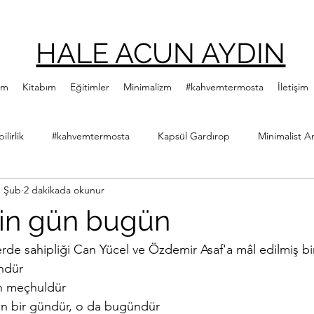
HALE ACUN AYDIN
ım
Kitabım
Eğitimler
Minimalizm
#kahvemtermosta
İletişim
lirlik
#kahvemtermosta
Kapsül Gardırop
Minimalist A
1 Şub
2 dakikada okunur
ler
Minimalist Kitap Önerileri
Yeşillenme Hareketi
Diji
in gün bugün
Hale Acun Aydın
Çıtır Kızlar Kitap Kulübü
rlerde sahipliği Can Yücel ve Özdemir Asaf'a mâl edilmiş bi
ndür
ın meçhuldür
n bir gündür, o da bugündür 