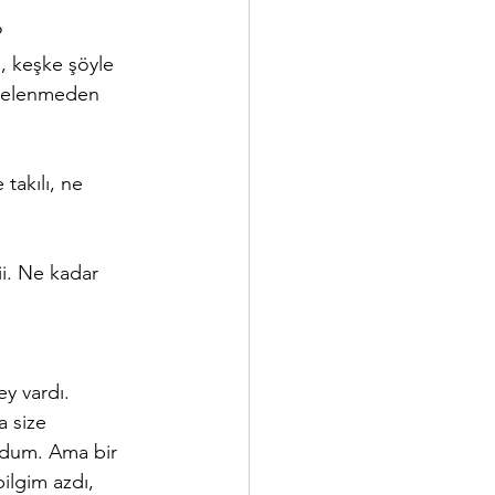
 
, keşke şöyle 
işelenmeden 
takılı, ne 
ii. Ne kadar 
y vardı. 
a size 
rdum. Ama bir 
ilgim azdı, 