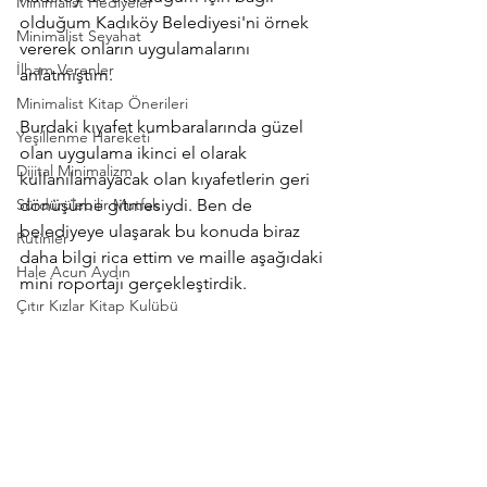
Minimalist Hediyeler
olduğum Kadıköy Belediyesi'ni örnek 
Minimalist Seyahat
vererek onların uygulamalarını 
İlham Verenler
anlatmıştım. 
Minimalist Kitap Önerileri
Burdaki kıyafet kumbaralarında güzel 
Yeşillenme Hareketi
olan uygulama ikinci el olarak 
Dijital Minimalizm
kullanılamayacak olan kıyafetlerin geri 
Sürdürülebilir Mutfak
dönüşüme gitmesiydi. Ben de 
belediyeye ulaşarak bu konuda biraz 
Rutinler
daha bilgi rica ettim ve maille aşağıdaki 
Hale Acun Aydın
mini roportajı gerçekleştirdik. 
Çıtır Kızlar Kitap Kulübü