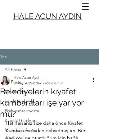
HALE ACUN AYDIN
Yazı
All Posts
Hale Acun Aydın
All Posts
5 May 2025
2 dakikada okunur
Belediyelerin kıyafet
Minimalizm
kumbaraları işe yarıyor
Sürdürülebilirlik
#kahvemtermosta
mu?
Kapsül Gardırop
Hatırlarsanız size daha önce Kıyafet 
Minimalist Anne
Kumbaraları'ndan bahsetmiştim. Ben 
Kadıköy'de oturduğum için bağlı 