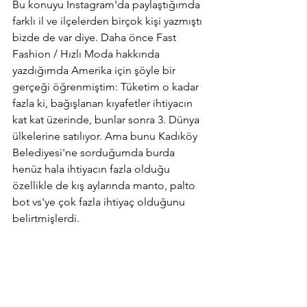
Bu konuyu Instagram'da paylaştığımda 
farklı il ve ilçelerden birçok kişi yazmıştı 
bizde de var diye. Daha önce Fast 
Fashion / Hızlı Moda hakkında 
yazdığımda Amerika için şöyle bir 
gerçeği öğrenmiştim: Tüketim o kadar 
fazla ki, bağışlanan kıyafetler ihtiyacın 
kat kat üzerinde, bunlar sonra 3. Dünya 
ülkelerine satılıyor. Ama bunu Kadıköy 
Belediyesi'ne sorduğumda burda 
henüz hala ihtiyacın fazla olduğu 
özellikle de kış aylarında manto, palto 
bot vs'ye çok fazla ihtiyaç olduğunu 
belirtmişlerdi. 
Siz de kıyafet ayıklaması yapıp bunları 
nereye versem, bir kısmı pek 
giyilebilecek gibi de değil diye 
endişeleriniz varsa geri dönüşüm 