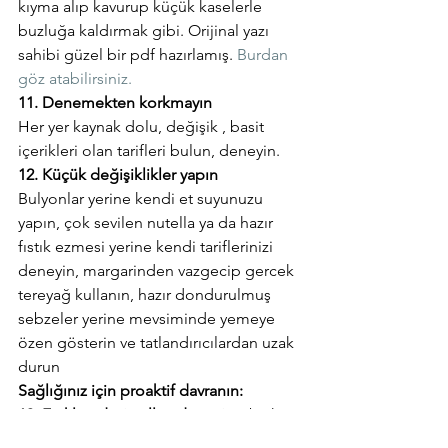
kıyma alıp kavurup küçük kaselerle 
buzluğa kaldırmak gibi. Orijinal yazı 
sahibi güzel bir pdf hazırlamış. 
Burdan 
göz atabilirsiniz. 
11. Denemekten korkmayın
Her yer kaynak dolu, değişik , basit 
içerikleri olan tarifleri bulun, deneyin.
12. Küçük değişiklikler yapın
Bulyonlar yerine kendi et suyunuzu 
yapın, çok sevilen nutella ya da hazır 
fıstık ezmesi yerine kendi tariflerinizi 
deneyin, margarinden vazgecip gercek 
tereyağ kullanın, hazır dondurulmuş 
sebzeler yerine mevsiminde yemeye 
özen gösterin ve tatlandırıcılardan uzak 
durun
Sağlığınız için proaktif davranın:
13. Farklı tedavi yolları deneyin
Tabii ki 
modern tıbba güvenin ama mide agrısı 