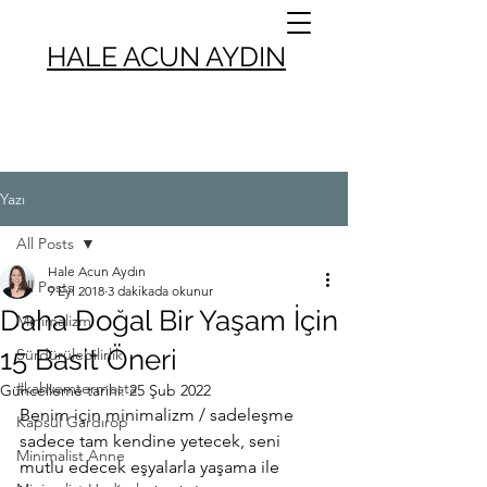
HALE ACUN AYDIN
Yazı
All Posts
Hale Acun Aydın
All Posts
9 Eyl 2018
3 dakikada okunur
Daha Doğal Bir Yaşam İçin
Minimalizm
15 Basit Öneri
Sürdürülebilirlik
#kahvemtermosta
Güncelleme tarihi:
25 Şub 2022
Benim için minimalizm / sadeleşme 
Kapsül Gardırop
sadece tam kendine yetecek, seni 
Minimalist Anne
mutlu edecek eşyalarla yaşama ile 