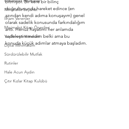
Minimalist Hediyeler
bitmiyor. Bir kere bir bilinç 
doğrultusunda hareket edince (en 
Minimalist Seyahat
azından kendi adıma konuşayım) genel 
İlham Verenler
olarak sadelik konusunda farkındalığım 
Minimalist Kitap Önerileri
arttı. Henüz hayatımı her anlamda 
sadeleştiremedim belki ama bu 
Yeşillenme Hareketi
konuda küçük adımlar atmaya başladım.
Dijital Minimalizm
Sürdürülebilir Mutfak
Rutinler
Hale Acun Aydın
Çıtır Kızlar Kitap Kulübü