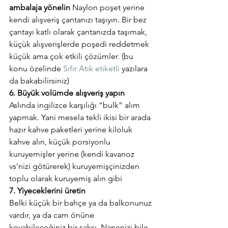
ambalaja yönelin 
Naylon poşet yerine 
kendi alışveriş çantanızı taşıyın. Bir bez 
çantayı katlı olarak çantanızda taşımak, 
küçük alışverişlerde poşedi reddetmek 
küçük ama çok etkili çözümler. (bu 
konu özelinde 
Sıfır Atık etiketli
 yazılara 
da bakabilirsiniz)
6. Büyük volümde alışveriş yapın
Aslında ingilizce karşılığı “bulk” alım 
yapmak. Yani mesela tekli ikisi bir arada 
hazır kahve paketleri yerine kiloluk 
kahve alın, küçük porsiyonlu 
kuruyemişler yerine (kendi kavanoz 
vs’nizi götürerek) kuruyemişçinizden 
toplu olarak kuruyemiş alın gibi
7. Yiyeceklerini üretin
Belki küçük bir bahçe ya da balkonunuz 
vardır, ya da cam önüne 
koyabileceğiniz bir saksı. Nanenizi bile 