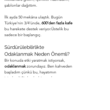
şablonlar dağıttım.
İlk ayda 50 mekâna ulaştık. Bugün 
Türkiye’nin 3/4'ünde, 
600’den fazla kafe
bu harekete destek veriyor.Üstelik bu 
sadece bir başlangıç.
Sürdürülebilirlikte 
Odaklanmak Neden Önemli?
Bir konuda etki yaratmak istiyorsak, 
odaklanmak
 zorundayız. Ben kahveden 
başladım çünkü bu, hayatımın 
içindeydi.Siz başka bir şeyden 
başlayabilirsiniz:
Gardırobunuz
Su kullanımı
Atıksız mutfak