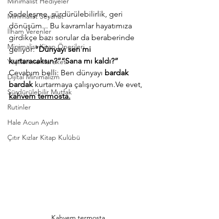
Minimalist Hediyeler
Sadeleşme, sürdürülebilirlik, geri 
Minimalist Seyahat
dönüşüm... Bu kavramlar hayatımıza 
İlham Verenler
girdikçe bazı sorular da beraberinde 
Minimalist Kitap Önerileri
geliyor:
“Dünyayı sen mi 
kurtaracaksın?”“Sana mı kaldı?”
Yeşillenme Hareketi
Cevabım belli: Ben dünyayı 
bardak 
Dijital Minimalizm
bardak
 kurtarmaya 
çalışıyorum.Ve
 evet, 
Sürdürülebilir Mutfak
kahvem termosta.
Rutinler
Hale Acun Aydın
Çıtır Kızlar Kitap Kulübü
Kahvem termosta