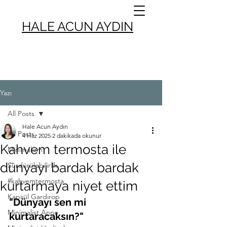
HALE ACUN AYDIN
Yazı
All Posts
Hale Acun Aydın
All Posts
4 Haz 2025
2 dakikada okunur
Kahvem termosta ile
Minimalizm
dünyayı bardak bardak
Sürdürülebilirlik
#kahvemtermosta
kurtarmaya niyet ettim
Kapsül Gardırop
"Dünyayı sen mi 
Minimalist Anne
kurtaracaksın?"