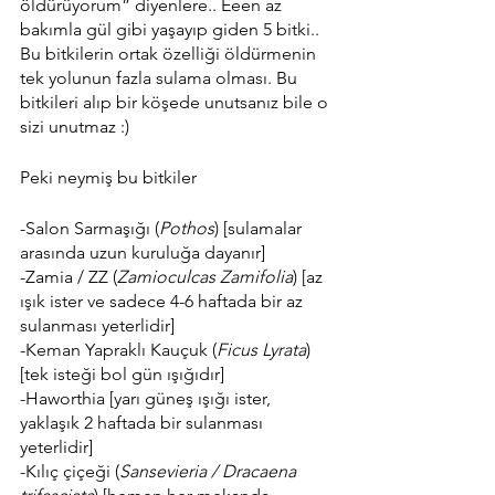
öldürüyorum” diyenlere.. Eeen az 
bakımla gül gibi yaşayıp giden 5 bitki.. 
Bu bitkilerin ortak özelliği öldürmenin 
tek yolunun fazla sulama olması. Bu 
bitkileri alıp bir köşede unutsanız bile o 
sizi unutmaz :)
Peki neymiş bu bitkiler 
-Salon Sarmaşığı (
Pothos
) [sulamalar 
arasında uzun kuruluğa dayanır]
-Zamia / ZZ (
Zamioculcas Zamifolia
) [az 
ışık ister ve sadece 4-6 haftada bir az 
sulanması yeterlidir]
-Keman Yapraklı Kauçuk (
Ficus Lyrata
) 
[tek isteği bol gün ışığıdır]
-Haworthia [yarı güneş ışığı ister, 
yaklaşık 2 haftada bir sulanması 
yeterlidir]
-Kılıç çiçeği (
Sansevieria / Dracaena 