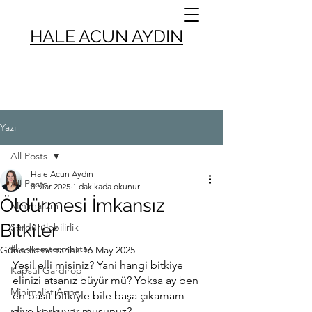
HALE ACUN AYDIN
Yazı
All Posts
Hale Acun Aydın
All Posts
8 Mar 2025
1 dakikada okunur
Öldürmesi İmkansız
Minimalizm
Bitkiler
Sürdürülebilirlik
#kahvemtermosta
Güncelleme tarihi:
16 May 2025
Yeşil elli misiniz? Yani hangi bitkiye 
Kapsül Gardırop
elinizi atsanız büyür mü? Yoksa ay ben 
Minimalist Anne
en basit bitkiyle bile başa çıkamam 
diye korkuyor musunuz? 