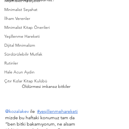
Minimalist Hediyeler
Minimalist Seyahat
İlham Verenler
Minimalist Kitap Önerileri
Yeşillenme Hareketi
Dijital Minimalizm
Sürdürülebilir Mutfak
Rutinler
Hale Acun Aydın
Çıtır Kızlar Kitap Kulübü
Öldürmesi imkansız bitkiler
@kozalakev
 ile  
#yeşillenmehareketi
mizde bu haftaki konumuz tam da 
“ben bitki bakamıyorum, ne alsam 