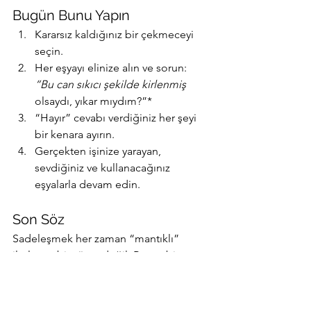
Bugün Bunu Yapın
Kararsız kaldığınız bir çekmeceyi 
seçin.
Her eşyayı elinize alın ve sorun:
“Bu can sıkıcı şekilde kirlenmiş
olsaydı, yıkar mıydım?”*
“Hayır” cevabı verdiğiniz her şeyi 
bir kenara ayırın.
Gerçekten işinize yarayan, 
sevdiğiniz ve kullanacağınız 
eşyalarla devam edin.
Son Söz
Sadeleşmek her zaman “mantıklı” 
ilerleyen bir süreç değil. Bazen biraz 
absürtlük, bazen biraz mizah iyi geliyor. 
Poop Rule
 tam da bu yüzden işe 
yarıyor: Oyun gibi ama etkili. Biraz 