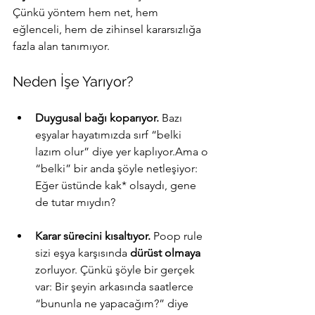
Çünkü yöntem hem net, hem 
eğlenceli, hem de zihinsel kararsızlığa 
fazla alan tanımıyor.
Neden İşe Yarıyor?
Duygusal bağı koparıyor. 
Bazı 
eşyalar hayatımızda sırf “belki 
lazım olur” diye yer kaplıyor.Ama o 
“belki” bir anda şöyle netleşiyor: 
Eğer üstünde kak* olsaydı, gene 
de tutar mıydın?
Karar sürecini kısaltıyor. 
Poop rule 
sizi eşya karşısında 
dürüst olmaya
zorluyor. Çünkü şöyle bir gerçek 
var: Bir şeyin arkasında saatlerce 
“bununla ne yapacağım?” diye 