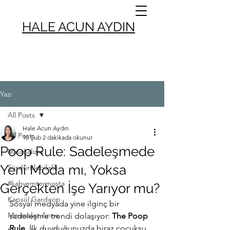
HALE ACUN AYDIN
Yazı
All Posts
Hale Acun Aydın
All Posts
10 Şub
2 dakikada okunur
Poop Rule: Sadeleşmede
Minimalizm
Yeni Moda mı, Yoksa
Sürdürülebilirlik
#kahvemtermosta
Gerçekten İşe Yarıyor mu?
Kapsül Gardırop
Sosyal medyada yine ilginç bir 
Minimalist Anne
sadeleşme trendi dolaşıyor: 
The Poop 
Rule. 
İlk duyduğunuzda biraz çocuksu, 