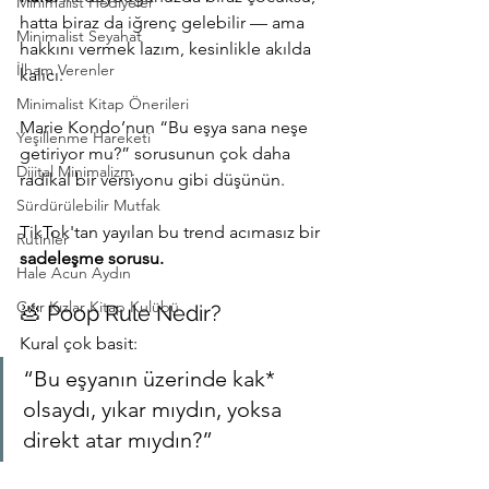
Minimalist Hediyeler
hatta biraz da iğrenç gelebilir — ama 
Minimalist Seyahat
hakkını vermek lazım, kesinlikle akılda 
İlham Verenler
kalıcı. 
Minimalist Kitap Önerileri
Marie Kondo’nun “Bu eşya sana neşe 
Yeşillenme Hareketi
getiriyor mu?” sorusunun çok daha 
Dijital Minimalizm
radikal bir versiyonu gibi düşünün.
Sürdürülebilir Mutfak
TikTok'tan yayılan bu trend acımasız bir 
Rutinler
sadeleşme sorusu.
Hale Acun Aydın
Çıtır Kızlar Kitap Kulübü
💩 Poop Rule Nedir?
Kural çok basit:
“Bu eşyanın üzerinde kak* 
olsaydı, yıkar mıydın, yoksa 
direkt atar mıydın?”