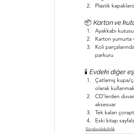
Plastik kapaklar
📦 
Karton ve kut
Ayakkabı kutusu
Karton yumurta v
Koli parçalarınd
parkuru
🕯️ 
Evdeki diğer eş
Çatlamış kupa/ça
olarak kullanma
CD’lerden duvar 
aksesuar
Tek kalan çorap
Eski kitap sayfal
Sürdürülebilirlik