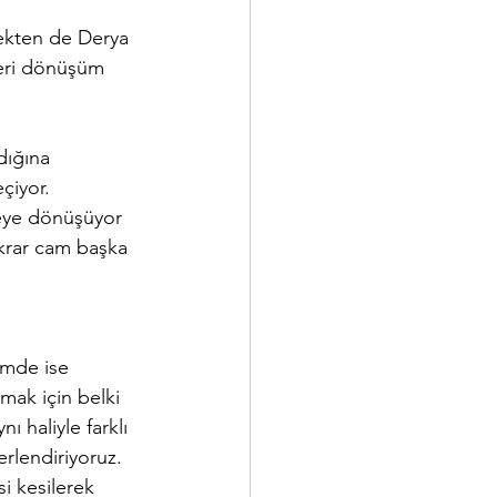
ekten de Derya 
leri dönüşüm 
dığına 
çiyor. 
eye dönüşüyor 
ekrar cam başka 
ümde ise 
mak için belki 
ı haliyle farklı 
rlendiriyoruz. 
i kesilerek 