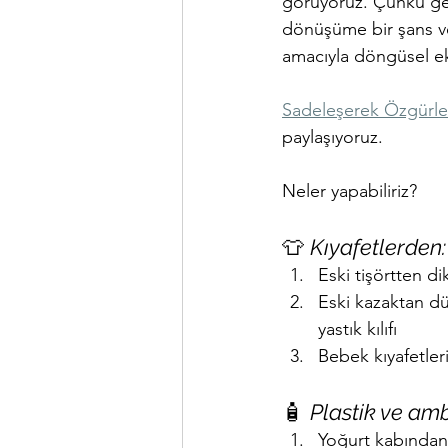
görüyoruz. Çünkü ger
dönüşüme bir şans ver
amacıyla döngüsel e
Sadeleşerek Özgürleş
paylaşıyoruz. 
Neler yapabiliriz?
👕 
Kıyafetlerden:
Eski tişörtten di
Eski kazaktan d
yastık kılıfı
Bebek kıyafetler
🧴 
Plastik ve am
Yoğurt kabından 