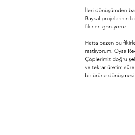
İleri dönüşümden ba
Baykal projelerinin 
fikirleri görüyoruz.
Hatta bazen bu fikirl
rastlıyorum. Oysa Rec
Çöplerimiz doğru şeki
ve tekrar üretim sür
bir ürüne dönüşmesi 