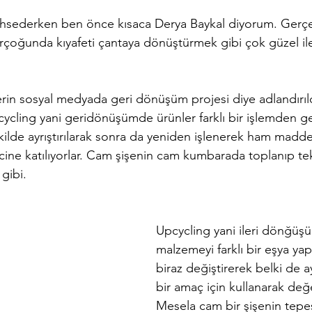
hsederken ben önce kısaca Derya Baykal diyorum. Gerç
birçoğunda kıyafeti çantaya dönüştürmek gibi çok güzel i
erin sosyal medyada geri dönüşüm projesi diye adlandırıl
ycling yani geridönüşümde ürünler farklı bir işlemden ge
lde ayrıştırılarak
 sonra da yeniden işlenerek ham madd
ecine katılıyorlar. Cam şişenin cam kumbarada toplanıp t
gibi. 
Upcycling yani ileri dönğüş
malzemeyi farklı bir eşya yap
biraz değiştirerek belki de ayn
bir amaç için kullanarak değe
Mesela cam bir şişenin tepes