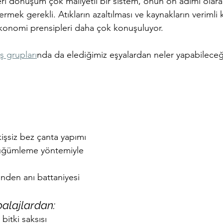
i dönüşüm çok maliyetli bir sistem, onun ön adımı olarak 
mek gerekli. Atıkların azaltılması ve kaynakların verimli k
konomi prensipleri daha çok konuşuluyor.
 grupları
nda da elediğimiz eşyalardan neler yapabileceği
kişsiz bez çanta yapımı
üğümleme yöntemiyle 
inden anı battaniyesi
balajlardan:
bitki saksısı