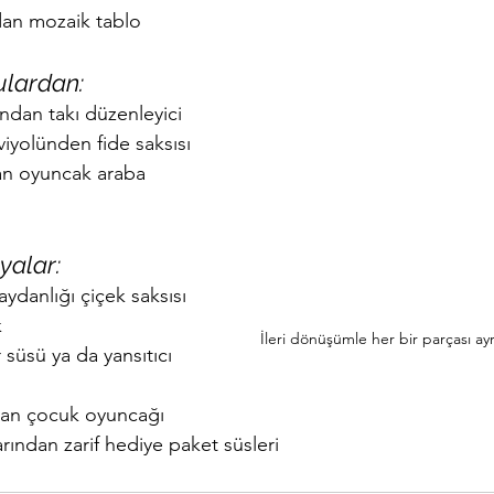
dan mozaik tablo
ulardan:
ndan takı düzenleyici
iyolünden fide saksısı
an oyuncak araba 
yalar:
ydanlığı çiçek saksısı 
k
İleri dönüşümle her bir parçası ayr
süsü ya da yansıtıcı 
tan çocuk oyuncağı
arından zarif hediye paket süsleri