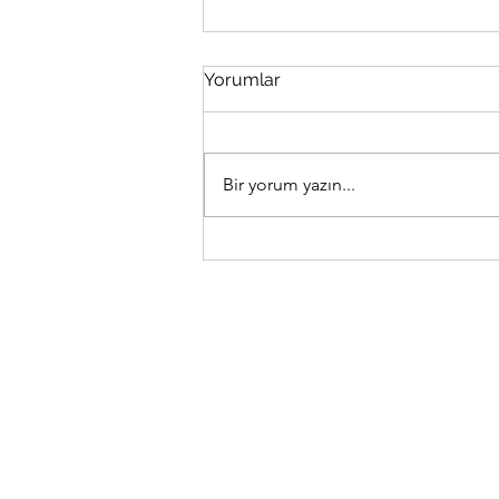
Yorumlar
Bir yorum yazın...
Sadeleşerek Özgürleş:
Minimalist Yaşam ve Online
Danışmanlık Programı