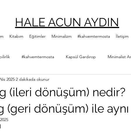
HALE ACUN AYDIN
ım
Kitabım
Eğitimler
Minimalizm
#kahvemtermosta
İletişim
lirlik
#kahvemtermosta
Kapsül Gardırop
Minimalist A
Nis 2025
2 dakikada okunur
ler
Minimalist Kitap Önerileri
Yeşillenme Hareketi
Diji
g (ileri dönüşüm) nedir?
Hale Acun Aydın
Çıtır Kızlar Kitap Kulübü
 (geri dönüşüm) ile aynı
 2025
1