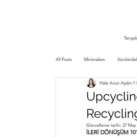
Tanışal
All Posts
Minimalizm
Sürdürülebi
Hale Acun Aydın
1 
Minimalist Seyahat
İlham Veren
Upcyclin
Sürdürülebilir Mutfak
Rutinler
Recycling
Güncelleme tarihi:
27 May
İLERİ DÖNÜŞÜM 10