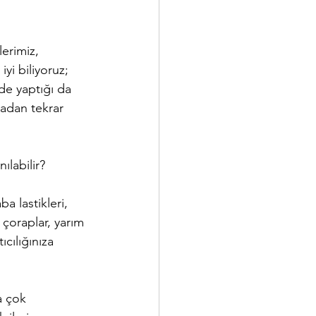
erimiz, 
yi biliyoruz; 
de yaptığı da 
adan tekrar 
ılabilir?
ba lastikleri, 
, çoraplar, yarım 
cılığınıza 
a çok 