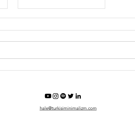
Boşluk Prensibi, biriktirdiğin
şeyler nelere mani oluyor?
hale@turkisiminimalizm.com