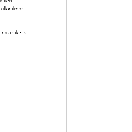
ileri 
ullanılması 
mizi sık sık 