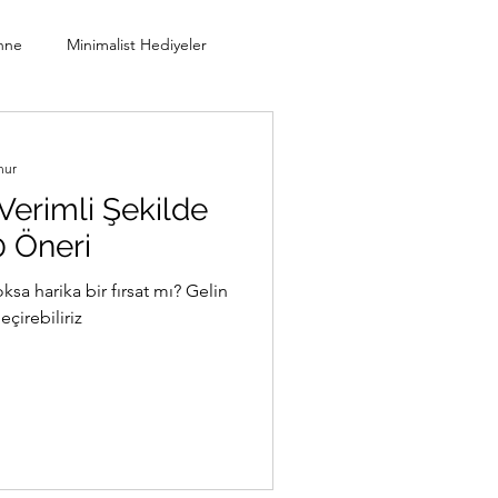
nne
Minimalist Hediyeler
tal Minimalizm
nur
Verimli Şekilde
0 Öneri
sa harika bir fırsat mı? Gelin
eçirebiliriz