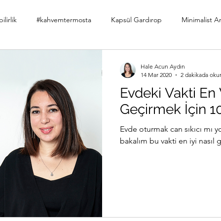
lirlik
#kahvemtermosta
Kapsül Gardırop
Minimalist A
ler
Minimalist Kitap Önerileri
Yeşillenme Hareketi
Diji
Hale Acun Aydın
14 Mar 2020
2 dakikada oku
Evdeki Vakti En 
Hale Acun Aydın
Çıtır Kızlar Kitap Kulübü
Geçirmek İçin 1
Evde oturmak can sıkıcı mı yok
bakalım bu vakti en iyi nasıl g