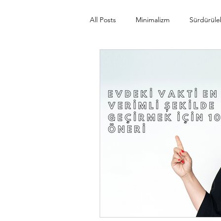
All Posts
Minimalizm
Sürdürülebi
Minimalist Seyahat
İlham Veren
Sürdürülebilir Mutfak
Rutinler