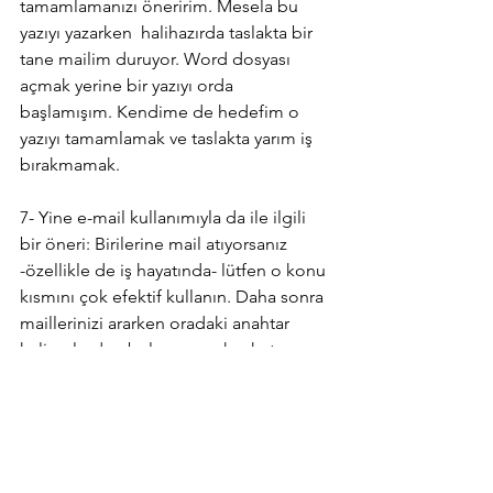
tamamlamanızı öneririm. Mesela bu 
yazıyı yazarken  halihazırda taslakta bir 
tane mailim duruyor. Word dosyası 
açmak yerine bir yazıyı orda 
başlamışım. Kendime de hedefim o 
yazıyı tamamlamak ve taslakta yarım iş 
bırakmamak.
7- Yine e-mail kullanımıyla da ile ilgili 
bir öneri: Birilerine mail atıyorsanız 
-özellikle de iş hayatında- lütfen o konu 
kısmını çok efektif kullanın. Daha sonra 
maillerinizi ararken oradaki anahtar 
kelimelerden bulmanız çok rahat 
olacaktır. Bu da böyle ufak bir iş 
hayatına ya da günlük hayata dair bir 
öneri olsun. Evet telefonunuzdaki açık 
olan internet sayfalarından girdik, 
masaüstüne kadar geldik.