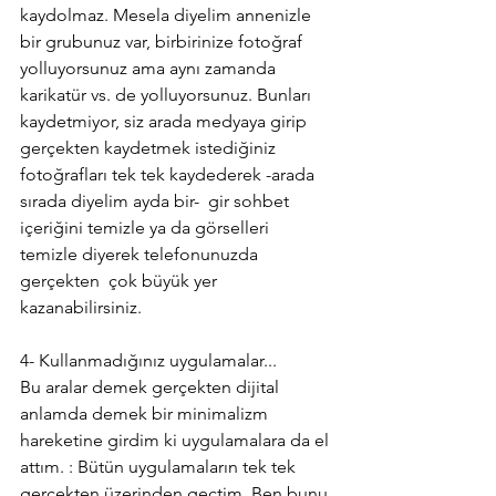
kaydolmaz. Mesela diyelim annenizle 
bir grubunuz var, birbirinize fotoğraf 
yolluyorsunuz ama aynı zamanda 
karikatür vs. de yolluyorsunuz. Bunları 
kaydetmiyor, siz arada medyaya girip 
gerçekten kaydetmek istediğiniz  
fotoğrafları tek tek kaydederek -arada 
sırada diyelim ayda bir-  gir sohbet 
içeriğini temizle ya da görselleri 
temizle diyerek telefonunuzda 
gerçekten  çok büyük yer 
kazanabilirsiniz.
4- Kullanmadığınız uygulamalar...
Bu aralar demek gerçekten dijital 
anlamda demek bir minimalizm 
hareketine girdim ki uygulamalara da el 
attım. : Bütün uygulamaların tek tek 
gerçekten üzerinden geçtim. Ben bunu 