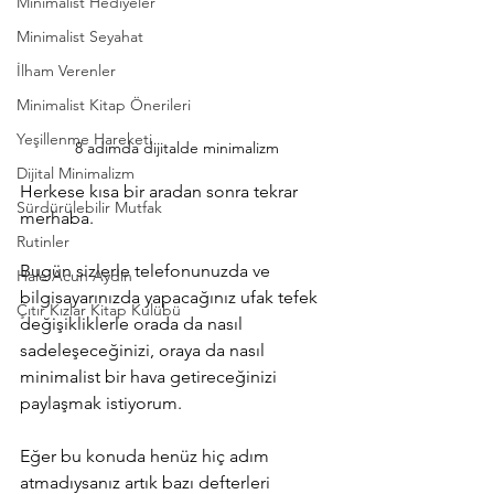
Minimalist Hediyeler
Minimalist Seyahat
İlham Verenler
Minimalist Kitap Önerileri
Yeşillenme Hareketi
8 adımda dijitalde minimalizm
Dijital Minimalizm
Herkese kısa bir aradan sonra tekrar 
Sürdürülebilir Mutfak
merhaba.
Rutinler
Bugün sizlerle telefonunuzda ve 
Hale Acun Aydın
bilgisayarınızda yapacağınız ufak tefek 
Çıtır Kızlar Kitap Kulübü
değişikliklerle orada da nasıl 
sadeleşeceğinizi, oraya da nasıl 
minimalist bir hava getireceğinizi 
paylaşmak istiyorum.
Eğer bu konuda henüz hiç adım 
atmadıysanız artık bazı defterleri 