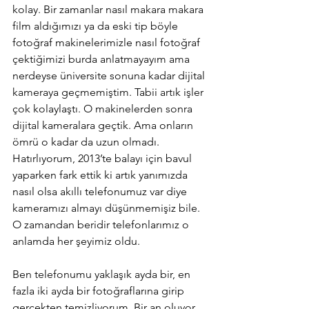
kolay. Bir zamanlar nasıl makara makara 
film aldığımızı ya da eski tip böyle 
fotoğraf makinelerimizle nasıl fotoğraf 
çektiğimizi burda anlatmayayım ama 
nerdeyse üniversite sonuna kadar dijital 
kameraya geçmemiştim. Tabii artık işler 
çok kolaylaştı. O makinelerden sonra 
dijital kameralara geçtik. Ama onların 
ömrü o kadar da uzun olmadı. 
Hatırlıyorum, 2013’te balayı için bavul 
yaparken fark ettik ki artık yanımızda 
nasıl olsa akıllı telefonumuz var diye 
kameramızı almayı düşünmemişiz bile. 
O zamandan beridir telefonlarımız o 
anlamda her şeyimiz oldu.
Ben telefonumu yaklaşık ayda bir, en 
fazla iki ayda bir fotoğraflarına girip 
gerçekten temizliyorum. Bir an oluyor 