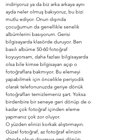
indiriyoruz ya da biz arka arkaya aynı 
ayda neler olmuş bakıyoruz, bu bizi 
mutlu ediyor. Onun dışında 
çocuğumun da genellikle senelik 
albümlerini basıyorum. Gerisi 
bilgisayarda klasörde duruyor. Ben 
basılı albüme 50-60 fotoğraf 
koyuyorsam, daha fazlası bilgisayarda 
olsa bile kimse bilgisayarı açıp o 
fotoğraflara bakmıyor. Bu elemeyi 
yapabilmek için öncelikle periyodik 
olarak telefonunuzda geriye dönük 
fotoğrafları temizlemeniz şart. Yoksa 
birdenbire bir seneye geri dönüp de o 
kadar çok fotoğraf içinden eleme 
yapmanız çok zor oluyor.
O yüzden elinizi korkak alıştırmayın. 
Güzel fotoğraf, az fotoğraf elinizin 
altında olsun doyasıya geri dönüp 