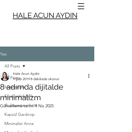
HALE ACUN AYDIN
Yazı
All Posts
Hale Acun Aydın
All Posts
9 Şub 2019
8 dakikada okunur
8 adımda dijitalde
Minimalizm
minimalizm
Sürdürülebilirlik
#kahvemtermosta
Güncelleme tarihi:
9 Nis 2025
Kapsül Gardırop
Minimalist Anne