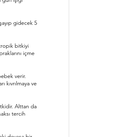
şayıp gidecek 5 
opik bitkiyi 
praklarını içme 
bebek verir. 
rı kıvrılmaya ve 
kidir. Alttan da 
saksı tercih 
ki devasa bir 