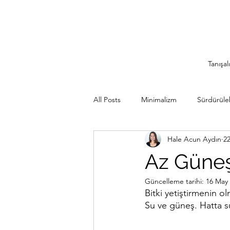
Tanışal
All Posts
Minimalizm
Sürdürülebi
Hale Acun Aydın
2
Minimalist Seyahat
İlham Veren
Az Güneş 
Güncelleme tarihi:
16 May
Sürdürülebilir Mutfak
Rutinler
Bitki yetiştirmenin o
Su ve güneş. Hatta su