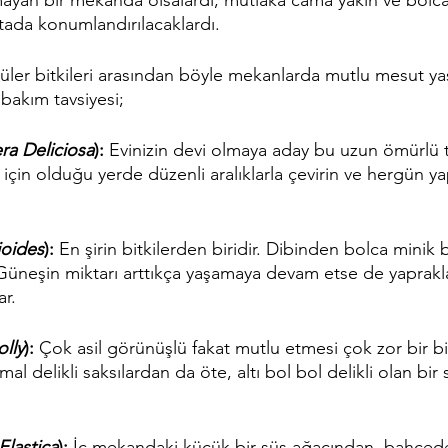
ktada konumlandırılacaklardı.
er bitkileri arasından böyle mekanlarda mutlu mesut ya
 bakım tavsiyesi;
ra Deliciosa
):
 Evinizin devi olmaya aday bu uzun ömürlü tr
çin olduğu yerde düzenli aralıklarla çevirin ve hergün ya
ioides
):
 En şirin bitkilerden biridir. Dibinden bolca minik 
 Güneşin miktarı arttıkça yaşamaya devam etse de yaprakla
r. 
olly
):
 Çok asil görünüşlü fakat mutlu etmesi çok zor bir bit
al delikli saksılardan da öte, altı bol bol delikli olan bir 
Elastica
):
 İç mekandaki küçük bir süs ağacından, bahçede