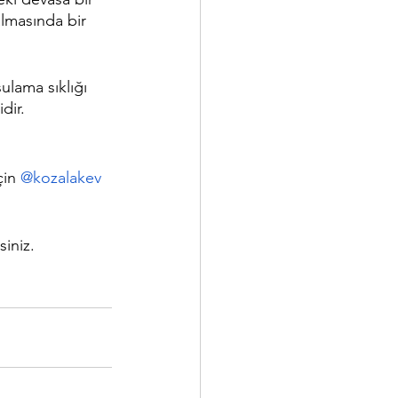
lmasında bir 
ulama sıklığı 
dir.
çin 
@kozalakev
siniz.