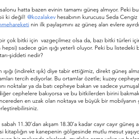
lonu hatta bazen evinin tamamı güneş almıyor. Peki bu,
i ki değil! 
@kozalakev
 hesabının kurucusu Seda Cengiz i
enmehareketi
 nin ilk paylaşımını az güneş alan evlere ayırd
 çok bitki için  vazgeçilmez olsa da, bazı bitki türleri için
hepsi) sadece gün ışığı yeterli oluyor. Peki bu listedeki bi
tarı-şiddeti nedir?
n ışığı (indirekt ışık) diye tabir ettiğimiz, direkt güneş al
amları tercih ediyorlar. Bu ortamlar özetle; kuzey cephey
kını noktalar ya da batı cepheye bakan ve sadece yumuş
 diğer cephelere bakıyorsa ve bu bitkilerden birini bakmak 
ncereden en uzak olan noktaya ve büyük bir mobilyanın 
leştirebilirsiniz.
 sabah 11.30’dan akşam 18.30’a kadar cayır cayır güneş 
si kitaplığın ve kanepenin gölgesinde mutlu mesut yaşıyo
mayan bir mekanda olsalardı, mutlaka cama yakın ve bolca