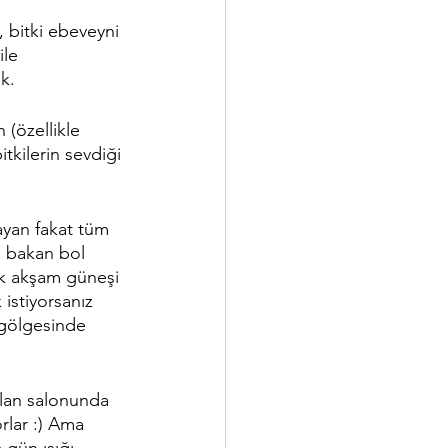
 bitki ebeveyni 
le 
ık.
 (özellikle 
tkilerin sevdiği 
mayan fakat tüm 
e bakan bol 
ak akşam güneşi 
istiyorsanız 
gölgesinde 
alan salonunda 
rlar :) Ama 
 gün ışığı 