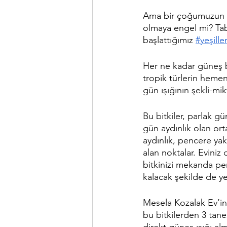
Ama bir çoğumuzun sa
olmaya engel mi? Tabi
başlattığımız 
#yeşill
Her ne kadar güneş bir
tropik türlerin hemen 
gün ışığının şekli-mik
Bu bitkiler, parlak gü
gün aydınlık olan ort
aydınlık, pencere ya
alan noktalar. Eviniz
bitkinizi mekanda pe
kalacak şekilde de yer
Mesela Kozalak Ev’in
bu bitkilerden 3 tane
direkt güneş ışığı al