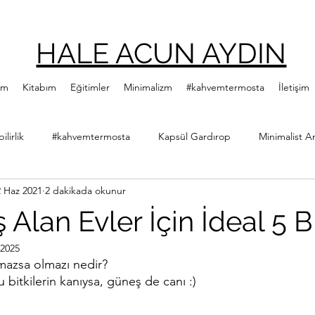
HALE ACUN AYDIN
ım
Kitabım
Eğitimler
Minimalizm
#kahvemtermosta
İletişim
lirlik
#kahvemtermosta
Kapsül Gardırop
Minimalist A
2 Haz 2021
2 dakikada okunur
ler
Minimalist Kitap Önerileri
Yeşillenme Hareketi
Diji
Alan Evler İçin İdeal 5 Bi
 2025
Hale Acun Aydın
Çıtır Kızlar Kitap Kulübü
lmazsa olmazı nedir?
 bitkilerin kanıysa, güneş de canı :)