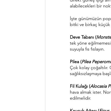
alabilecekleri bir no
İşte günümüzün popül
bitki ve birkaç küçük
Deve Tabanı (
Monste
tek yöne eğilmemesi i
suyuyla fıs fıslayın.
Pilea (
Pilea Peperom
Çok kolay çoğaltılır.
sağlıksızlaşmaya başla
Fil Kulağı (
Alocasia P
hava almak ister. Norm
edilmelidir.
Kauçuk Ağacı (
Ficus 