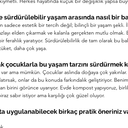
ymetli. Herkes hayatında küçük bir değişiklik yapsa büyük
e sürdürülebilir yaşam arasında nasıl bir b
sadece estetik bir tercih değil; bilinçli bir yaşam şekli. 
zlayı elden çıkarmak ve kalanla gerçekten mutlu olmak.
bir ferahlık yaratıyor. Sürdürülebilirlik de tam olarak bu bak
tüket, daha çok yaşa.
rak çocuklarla bu yaşam tarzını sürdürmek k
 ki var ama mümkün. Çocuklar aslında doğaya çok yakınlar. 
atırsak, onlar da bu konuda farkındalık geliştiriyor. Beni
n birini görünce uyarıyor. Evde kompost yapıyoruz, birlikt
biraz sabır istiyor ama karşılığı çok güzel oluyor.
ta uygulanabilecek birkaç pratik öneriniz v
ak