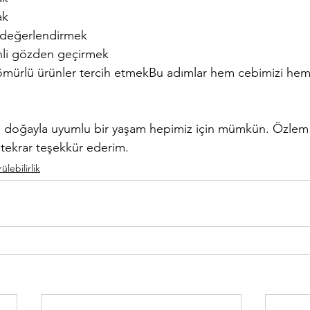
ak
 değerlendirmek
enli gözden geçirmek
n ömürlü ürünler tercih etmekBu adımlar hem cebimizi hem
ve doğayla uyumlu bir yaşam hepimiz için mümkün. Özlem
 tekrar teşekkür ederim.
ülebilirlik