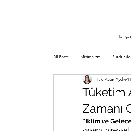
Tanışal
All Posts
Minimalizm
Sürdürülebi
Hale Acun Aydın
1
Minimalist Seyahat
İlham Veren
Tüketim A
Sürdürülebilir Mutfak
Rutinler
Zamanı G
“İklim ve Gelec
yaşam, bireysel 