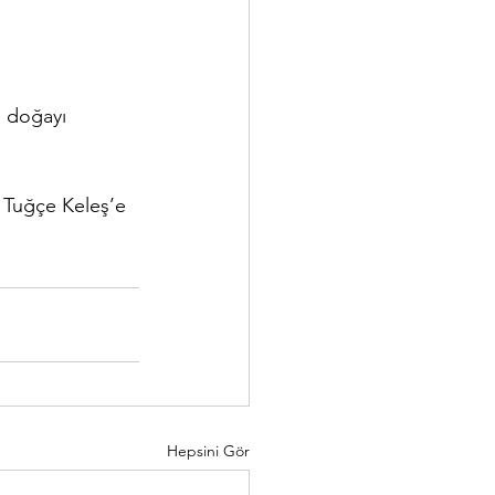
 doğayı 
 Tuğçe Keleş’e 
Hepsini Gör