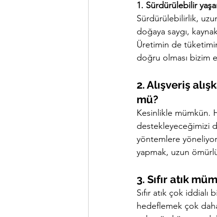
1. Sürdürülebilir yaşa
Sürdürülebilirlik, uz
doğaya saygı, kaynak
Üretimin de tüketimin
doğru olması bizim 
2. Alışveriş alı
mü?
Kesinlikle mümkün. He
destekleyeceğimizi de
yöntemlere yöneliyor 
yapmak, uzun ömürlü 
3. Sıfır atık m
Sıfır atık çok iddial
hedeflemek çok daha uy