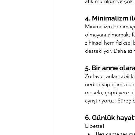
atık mümkün ve çok kı
4. Minimalizm il
Minimalizm benim için 
olmayanı almamak, fa
zihinsel hem fiziksel 
destekliyor. Daha az 
5. Bir anne ola
Zorlayıcı anlar tabii
neden yaptığımızı anl
mesela, çöpü yere ata
ayrıştırıyoruz. Süreç 
6. Günlük hayat
Elbette!
Bez çanta taşım