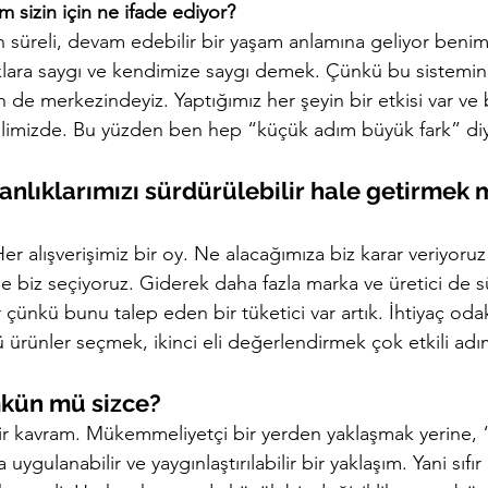
m sizin için ne ifade ediyor?
un süreli, devam edebilir bir yaşam anlamına geliyor benim 
lara saygı ve kendimize saygı demek. Çünkü bu sistemin b
 de merkezindeyiz. Yaptığımız her şeyin bir etkisi var ve b
elimizde. Bu yüzden ben hep “küçük adım büyük fark” di
şkanlıklarımızı sürdürülebilir hale getirme
r alışverişimiz bir oy. Ne alacağımıza biz karar veriyoruz
 biz seçiyoruz. Giderek daha fazla marka ve üretici de sü
çünkü bunu talep eden bir tüketici var artık. İhtiyaç odakl
ürünler seçmek, ikinci eli değerlendirmek çok etkili adım
ümkün mü sizce?
ı bir kavram. Mükemmeliyetçi bir yerden yaklaşmak yerine, “
gulanabilir ve yaygınlaştırılabilir bir yaklaşım. Yani sıfır