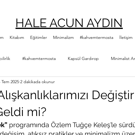
HALE ACUN AYDIN
ım
Kitabım
Eğitimler
Minimalizm
#kahvemtermosta
İletişim
lirlik
#kahvemtermosta
Kapsül Gardırop
Minimalist A
4 Tem 2025
2 dakikada okunur
ler
Minimalist Kitap Önerileri
Yeşillenme Hareketi
Diji
lışkanlıklarımızı Değişt
Hale Acun Aydın
Çıtır Kızlar Kitap Kulübü
eldi mi?
ek”
 programında Özlem Tuğçe Keleş’le sürdür
değişim, atıksız pratikler ve minimalizm üzer