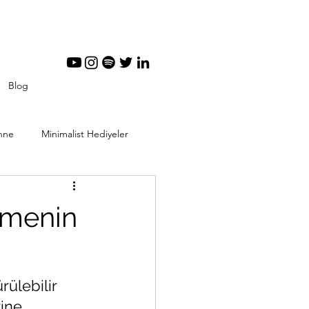
Blog
nne
Minimalist Hediyeler
tal Minimalizm
irmenin
ülebilir 
ine 