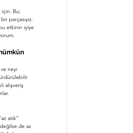
için. Bu; 
ir parçasıyız. 
u etkinin iyiye 
yorum.
k mümkün 
 ve neyi 
rdürülebilir 
ı alışveriş 
lar.
az atık” 
 değilse de az 