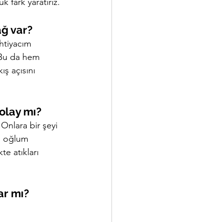
 fark yaratırız.
ağ var?
İhtiyacım 
 Bu da hem 
ış açısını 
olay mı?
Onlara bir şeyi 
m oğlum 
e atıkları 
ar mı?