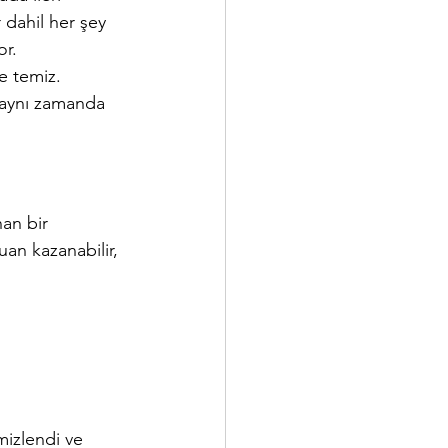
 dahil her şey 
or.
e temiz.
, aynı zamanda 
an bir 
an kazanabilir, 
mizlendi ve 