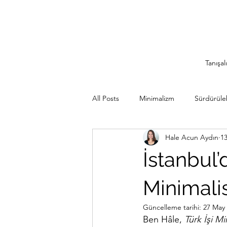
Tanışal
All Posts
Minimalizm
Sürdürülebi
Hale Acun Aydın
1
Minimalist Seyahat
İlham Veren
İstanbul’d
Sürdürülebilir Mutfak
Rutinler
Minimalis
Güncelleme tarihi:
27 May
Ben Hâle, 
Türk İşi M