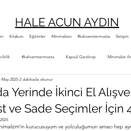
HALE ACUN AYDIN
ım
Kitabım
Eğitimler
Minimalizm
#kahvemtermosta
İletişim
lirlik
#kahvemtermosta
Kapsül Gardırop
Minimalist A
3 May 2025
2 dakikada okunur
ler
Minimalist Kitap Önerileri
Yeşillenme Hareketi
Diji
a Yerinde İkinci El Alışver
Hale Acun Aydın
Çıtır Kızlar Kitap Kulübü
t ve Sade Seçimler İçin 
 2025
inimalizm
’in kurucusuyum ve yolculuğumun amacı hep ayn