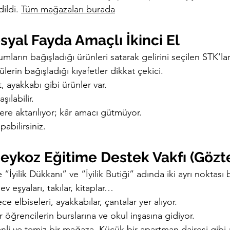
ildi. 
Tüm mağazaları burada
syal Fayda Amaçlı İkinci El 
umların bağışladığı ürünleri satarak gelirini seçilen STK’la
lerin bağışladığı kıyafetler dikkat çekici.
t, ayakkabı gibi ürünler var.
şılabilir.
lere aktarılıyor; kâr amacı gütmüyor.
pabilirsiniz. 
eykoz Eğitime Destek Vakfı (Gözt
İyilik Dükkanı” ve “İyilik Butiği” adında iki ayrı noktası 
ev eşyaları, takılar, kitaplar…
ce elbiseleri, ayakkabılar, çantalar yer alıyor.
r öğrencilerin burslarına ve okul inşasına gidiyor.
nli ve temiz bir mağaza. Küçük bir apartman dairesi gib