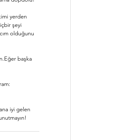
kimi yerden 
çbir şeyi 
acım olduğunu 
ın.Eğer başka 
ram: 
na iyi gelen 
ı unutmayın!