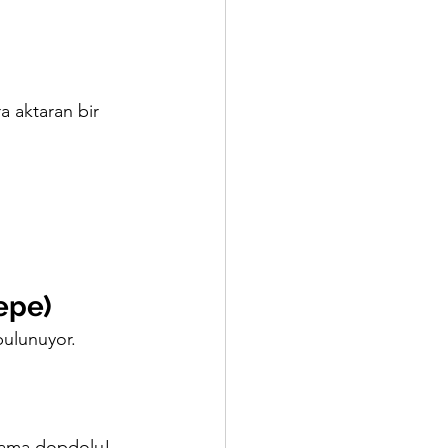
ra aktaran bir 
epe)
bulunuyor.
i ama dopdolu!