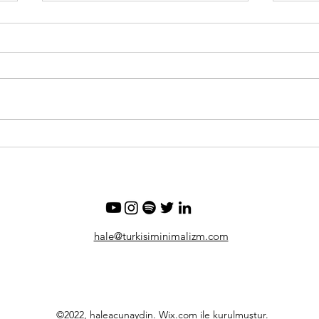
Kıyafetlerinize nasıl daha iyi
Proj
bakabilirsiniz?
ile 3
Kaps
hale@turkisiminimalizm.com
©2022, haleacunaydin. Wix.com ile kurulmuştur.