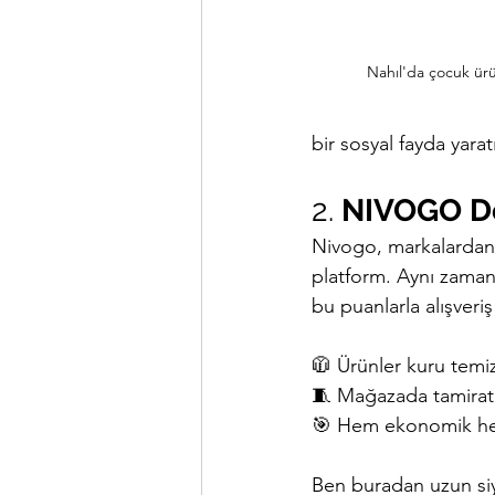
Nahıl'da çocuk ürün
bir sosyal fayda yarat
2. 
NIVOGO Dö
Nivogo, markalardan 
platform. Aynı zaman
bu puanlarla alışveriş 
🧥 Ürünler kuru temiz
🧵 Mağazada tamirat l
🎯 Hem ekonomik hem
Ben buradan uzun siya