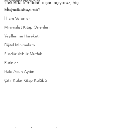
Minimalist Hediyeler
farkında olmadan dışarı açıyoruz, hiç 
düşündünüz mü?
Minimalist Seyahat
İlham Verenler
Minimalist Kitap Önerileri
Yeşillenme Hareketi
Dijital Minimalizm
Sürdürülebilir Mutfak
Rutinler
Hale Acun Aydın
Çıtır Kızlar Kitap Kulübü