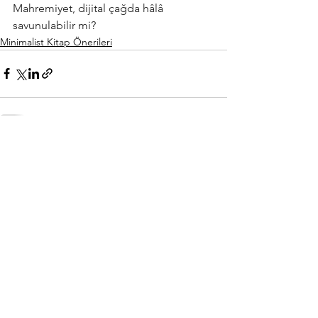
Mahremiyet, dijital çağda hâlâ 
savunulabilir mi?
Minimalist Kitap Önerileri
Hepsini Gör
Son Yazılar