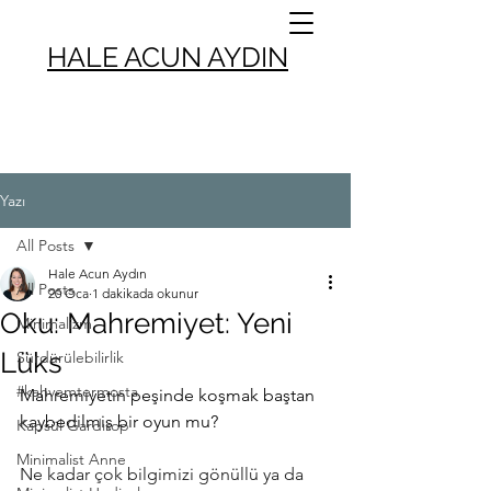
HALE ACUN AYDIN
Yazı
All Posts
Hale Acun Aydın
All Posts
20 Oca
1 dakikada okunur
Oku: Mahremiyet: Yeni
Minimalizm
Lüks
Sürdürülebilirlik
#kahvemtermosta
Mahremiyetin peşinde koşmak baştan 
kaybedilmiş bir oyun mu?
Kapsül Gardırop
Minimalist Anne
Ne kadar çok bilgimizi gönüllü ya da 