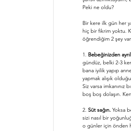
Peki ne oldu?
Bir kere ilk gün her 
hiç bir fikrim yoktu.
öğrendiğim 2 şey var
1. 
Bebeğinizden ayrıl
gündüz, belki 2-3 ker
bana iyilik yapıp anne
yapmak alışık olduğum
Siz varsa imkanınız bı
boş boş dolaşın. Ken
2. 
Süt sağın.
 Yoksa be
sizi nasıl bir yoğunl
o günler için önden h