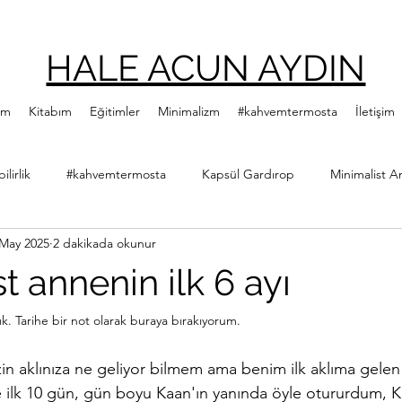
HALE ACUN AYDIN
ım
Kitabım
Eğitimler
Minimalizm
#kahvemtermosta
İletişim
lirlik
#kahvemtermosta
Kapsül Gardırop
Minimalist A
 May 2025
2 dakikada okunur
ler
Minimalist Kitap Önerileri
Yeşillenme Hareketi
Diji
t annenin ilk 6 ayı
Hale Acun Aydın
Çıtır Kızlar Kitap Kulübü
llık. Tarihe bir not olarak buraya bırakıyorum.
in aklınıza ne geliyor bilmem ama benim ilk aklıma gelen 
 ilk 10 gün, gün boyu Kaan'ın yanında öyle otururdum, K