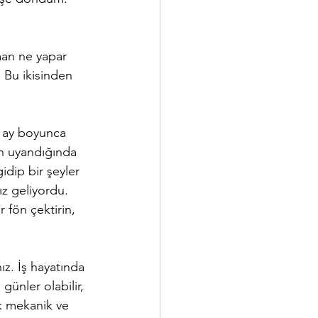
aan ne yapar 
 Bu ikisinden 
5 ay boyunca 
en uyandığında 
idip bir şeyler 
z geliyordu. 
r fön çektirin, 
ız. İş hayatında 
günler olabilir, 
k mekanik ve 