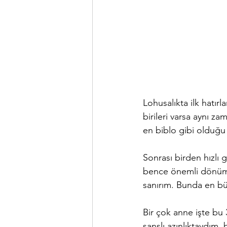
Lohusalıkta ilk hatır
birileri varsa aynı z
en biblo gibi olduğ
Sonrası birden hızlı ge
bence önemli dönüm no
sanırım. Bunda en bü
Bir çok anne işte bu
şanslı azınlıktaydım, 