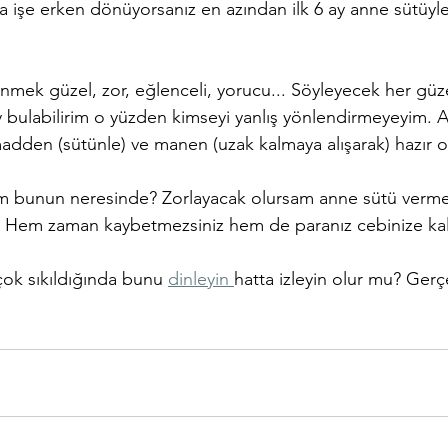
ma işe erken dönüyorsanız en azından ilk 6 ay anne sütüyl
nmek güzel, zor, eğlenceli, yorucu... Söyleyecek her güze
y bulabilirim o yüzden kimseyi yanlış yönlendirmeyeyim. 
dden (sütünle) ve manen (uzak kalmaya alışarak) hazır o
 bunun neresinde? Zorlayacak olursam anne sütü verme
. Hem zaman kaybetmezsiniz hem de paranız cebinize kal
çok sıkıldığında bunu 
dinleyin 
hatta izleyin olur mu? Gerç