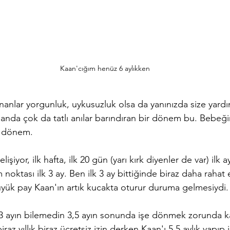
Kaan'cığım henüz 6 aylıkken
lananlar yorgunluk, uykusuzluk olsa da yanınızda size yard
amanda çok da tatlı anılar barındıran bir dönem bu. Bebeği
u dönem.
lişiyor, ilk hafta, ilk 20 gün (yarı kırk diyenler de var) ilk a
ktası ilk 3 ay. Ben ilk 3 ay bittiğinde biraz daha rahat 
yük pay Kaan'ın artık kucakta oturur duruma gelmesiydi.
 3 ayın bilemedin 3,5 ayın sonunda işe dönmek zorunda ka
biraz yıllık biraz ücretsiz izin derken Kaan'ı 5,5 aylık yapı