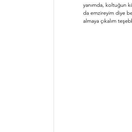
yanımda, koltuğun kö
da emzireyim diye bek
almaya çıkalım teşe