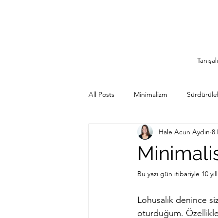
Tanışal
All Posts
Minimalizm
Sürdürülebi
Hale Acun Aydın
8
Minimalist Seyahat
İlham Veren
Minimalis
Sürdürülebilir Mutfak
Rutinler
Bu yazı gün itibariyle 10 yı
Lohusalık denince siz
oturduğum. Özellikle