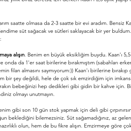
yarım saatte olmasa da 2-3 saatte bir evi aradım. Bensiz K
 Kendime süt sağacak ve sütleri saklayacak bir yer buldum.
:
maya alışın
. Benim en büyük eksikliğim buydu. Kaan'ı 5,
e onda da 1'er saat birilerine bırakmıştım (sabahları erk
min filan almasını saymıyorum:)) Kaan'ı birilerine bırakıp g
 bir şey değildi, hele de çok sık emzirdiğim için imkansı
rakın bebeğinizi hep dedikleri gibi gidin bir kahve için. Bi
diniz olmayı unutmayın.
nim gibi son 10 gün stok yapmak için deli gibi çırpınırsın
uğun beklediğini bilemezsiniz. Süt sağamadığınız, az gelen 
azırlıklı olun, hem de bu fikre alışın. Emzirmeye göre ço