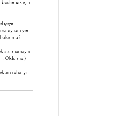
e beslemek için 
l şeyin 
Ama ey sen yeni 
l olur mu?
k sizi mamayla 
ır. Oldu mu;)
ekten ruha iyi 