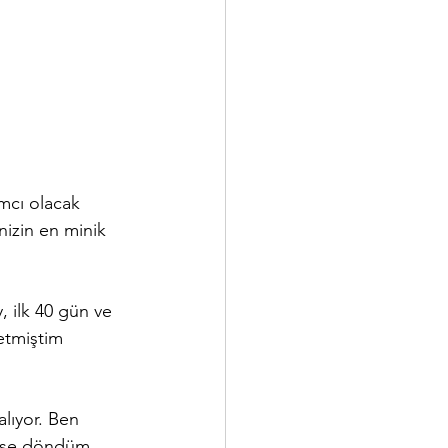
ımcı olacak 
nizin en minik 
y, ilk 40 gün ve 
etmiştim 
lıyor. Ben 
p işe döndüm. 