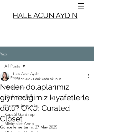
HALE ACUN AYDIN
Yazı
All Posts
Hale Acun Aydın
All Posts
11 Mar 2025
1 dakikada okunur
Neden dolaplarımız
Minimalizm
giymediğimiz kıyafetlerle
Sürdürülebilirlik
#kahvemtermosta
dolu? OKU: Curated
Kapsül Gardırop
Closet
Minimalist Anne
Güncelleme tarihi:
27 May 2025