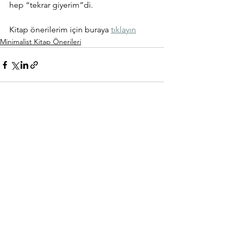
hep “tekrar giyerim”di. 
Kitap önerilerim için buraya 
tıklayın
Minimalist Kitap Önerileri
Hepsini Gör
Son Yazılar