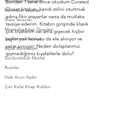
Minimalist Hediyeler
Bundan 1 sene önce okudum Curated 
Closet kitabını, kendi stilini oturtmak 
Minimalist Seyahat
adına fikir arayanlar varsa da mutlaka 
İlham Verenler
tavsiye ederim. Kitabın girişinde klasik 
Minimalist Kitap Önerileri
çok kıyafetim var ama giyecek hiçbir 
şeyim yok konusu da ele alınıyor ve 
Yeşillenme Hareketi
yazar soruyor: Neden dolaplarımız 
Dijital Minimalizm
giymediğimiz kıyafetlerle dolu? 
Sürdürülebilir Mutfak
Rutinler
Hale Acun Aydın
Çıtır Kızlar Kitap Kulübü