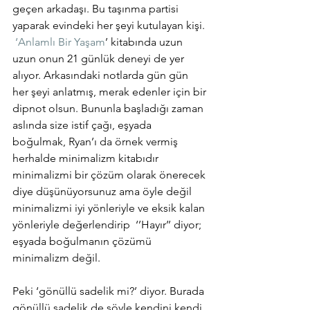
geçen arkadaşı. Bu taşınma partisi 
yaparak evindeki her şeyi kutulayan kişi. 
‘Anlamlı Bir Yaşam
’ kitabında uzun 
uzun onun 21 günlük deneyi de yer 
alıyor. Arkasındaki notlarda gün gün 
her şeyi anlatmış, merak edenler için bir 
dipnot olsun. Bununla başladığı zaman 
aslında size istif çağı, eşyada 
boğulmak, Ryan’ı da örnek vermiş 
herhalde minimalizm kitabıdır 
minimalizmi bir çözüm olarak önerecek 
diye düşünüyorsunuz ama öyle değil 
minimalizmi iyi yönleriyle ve eksik kalan 
yönleriyle değerlendirip  ‘’Hayır’’ diyor; 
eşyada boğulmanın çözümü 
minimalizm değil.
Peki ‘gönüllü sadelik mi?’ diyor. Burada 
gönüllü sadelik de şöyle kendini kendi 