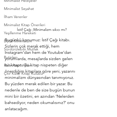
Minimalist Hediyeler
Minimalist Seyahat
İlham Verenler
Minimalist Kitap Önerileri
İstif Çağı ;Minimalizm sıkıcı mı?
Yeşillenme Hareketi
Bugünkü konumuz: İstif Çağı kitabı. 
Dijital Minimalizm
Sizlerin çok merak ettiği, hem 
Sürdürülebilir Mutfak
Instagram’dan hem de Youtube’dan 
Rutinler
yorumlarda, mesajlarda sizden gelen 
bir kitaptı. Bu kitap nispeten diğer 
Hale Acun Aydın
önerdiğim kitaplara göre yeni, yazarını 
Çıtır Kızlar Kitap Kulübü
minimalizm dünyasından tanımıyoruz. 
Bu yüzden merak edilen bir yazar. Bu 
nedenle de ben de size bugün bunun 
mini bir özetini, en azından ‘Nelerden 
bahsediyor, neden okumalısınız?’ onu 
anlatacağım.