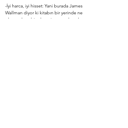
-İyi harca, iyi hisset: Yani burada James 
Wallman diyor ki kitabın bir yerinde ne 
olursa olsun biz alışveriş yapmaktan her 
zaman mutluluk duyacağız. Çünkü biz 
eşyayı seviyoruz diyor, eşya bize 
yardımcı oluyor, eşya olmazsa bir cevizi 
kıramayız diyor. O cevizi kırmak için 
tabii ki taşla, çeşitli eşya ile yaparsın 
ama işte hayatımızı kolaylaştıracak 
yönünü de yadsımamalıyız diyor. O 
yüzden bir eşyayı alırken de en azından 
doğru alışveriş yapıp -bilinçli yapıp- 
kendimizi sonra pişman 
hissedeceğimiz değil bizi iyi 
hissettirecek alışverişler yapmamızı 
öneriyor.
Son olaraksa diyor ki