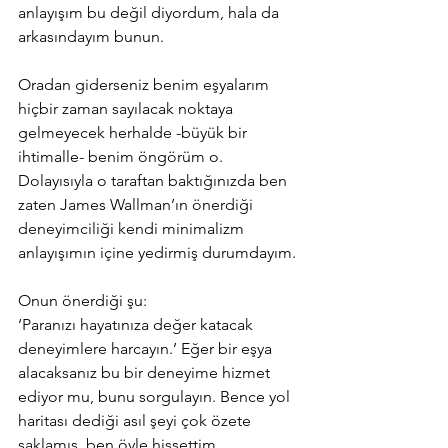
anlayışım bu değil diyordum, hala da 
arkasındayım bunun.
Oradan giderseniz benim eşyalarım 
hiçbir zaman sayılacak noktaya 
gelmeyecek herhalde -büyük bir 
ihtimalle- benim öngörüm o. 
Dolayısıyla o taraftan baktığınızda ben 
zaten James Wallman’ın önerdiği 
deneyimciliği kendi minimalizm 
anlayışımın içine yedirmiş durumdayım.
Onun önerdiği şu:
‘Paranızı hayatınıza değer katacak 
deneyimlere harcayın.’ Eğer bir eşya 
alacaksanız bu bir deneyime hizmet 
ediyor mu, bunu sorgulayın. Bence yol 
haritası dediği asıl şeyi çok özete 
saklamış, ben öyle hissettim.