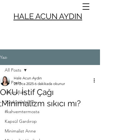
HALE ACUN AYDIN
Yazı
All Posts
Hale Acun Aydın
All Posts
28 Oca 2025
6 dakikada okunur
OKU: İstif Çağı
Minimalizm
;Minimalizm sıkıcı mı?
Sürdürülebilirlik
#kahvemtermosta
Kapsül Gardırop
Minimalist Anne