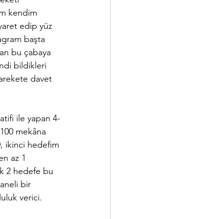
em kendim 
yaret edip yüz 
agram başta 
dan bu çabaya 
i bildikleri 
arekete davet 
tifi ile yapan 4-
 100 mekâna 
, ikinci hedefim 
en az 1 
lk 2 hedefe bu 
aneli bir 
luk verici. 