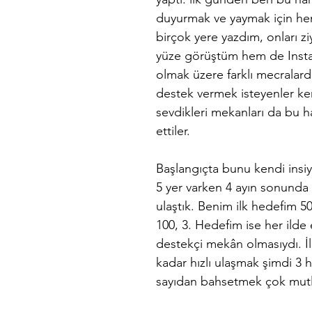
duyurmak ve yaymak için h
birçok yere yazdım, onları zi
yüze görüştüm hem de Inst
olmak üzere farklı mecralar
destek vermek isteyenler kend
sevdikleri mekanları da bu h
ettiler. 
Başlangıçta bunu kendi insiya
5 yer varken 4 ayın sonunda
ulaştık. Benim ilk hedefim 50
100, 3. Hedefim ise her ilde 
destekçi mekân olmasıydı. İ
kadar hızlı ulaşmak şimdi 3 h
sayıdan bahsetmek çok mutlu