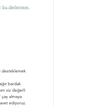
: 
bu derlemeye 
ni desteklemek 
 
ağıt bardak 
en siz değerli 
 çay almaya 
avet ediyoruz. 