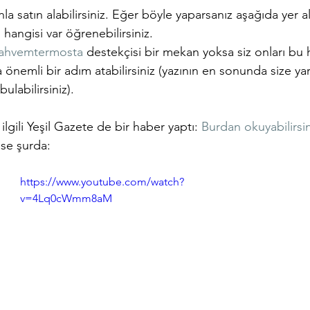
la satın alabilirsiniz. Eğer böyle yaparsanız aşağıda yer 
 hangisi var öğrenebilirsiniz.
ahvemtermosta
 destekçisi bir mekan yoksa siz onları bu
da önemli bir adım atabilirsiniz (yazının en sonunda size ya
ulabilirsiniz).
e ilgili Yeşil Gazete de bir haber yaptı: 
Burdan okuyabilirsin
se şurda: 
https://www.youtube.com/watch?
v=4Lq0cWmm8aM