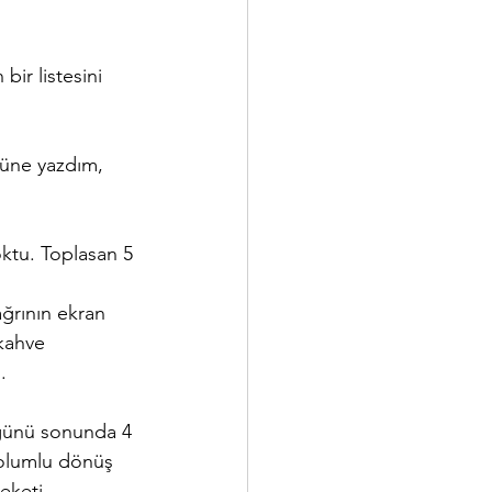
ir listesini 
üne yazdım, 
oktu. Toplasan 5 
ağrının ekran 
kahve 
. 
 günü sonunda 4 
 olumlu dönüş 
eketi 