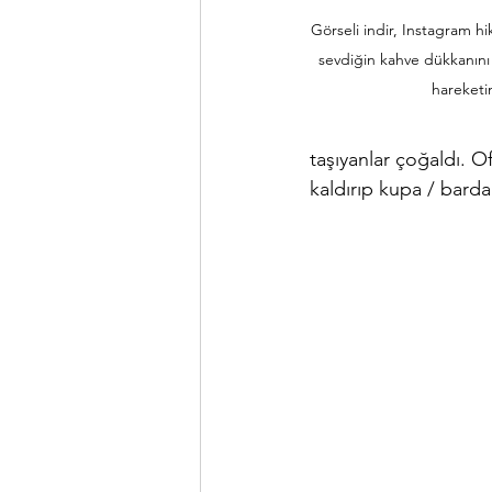
Görseli indir, Instagram hi
sevdiğin kahve dükkanını e
hareketi
taşıyanlar çoğaldı. O
kaldırıp kupa / bardak