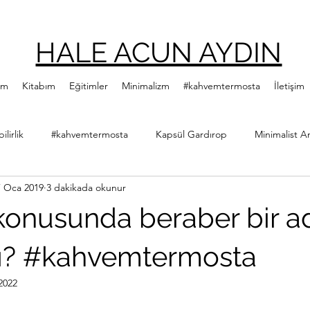
HALE ACUN AYDIN
ım
Kitabım
Eğitimler
Minimalizm
#kahvemtermosta
İletişim
lirlik
#kahvemtermosta
Kapsül Gardırop
Minimalist A
7 Oca 2019
3 dakikada okunur
ler
Minimalist Kitap Önerileri
Yeşillenme Hareketi
Diji
k konusunda beraber bir 
Hale Acun Aydın
Çıtır Kızlar Kitap Kulübü
ı? #kahvemtermosta
2022