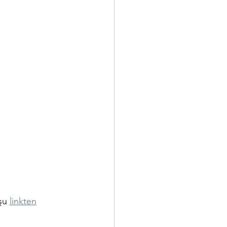
şu 
linkten