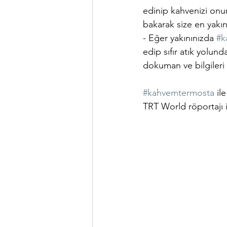
edinip kahvenizi onun
bakarak size en yakın
- Eğer yakınınızda 
#k
edip sıfır atık yolun
dokuman ve bilgileri b
#kahvemtermosta
 il
TRT World röportajı i