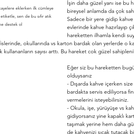
İşin daha güzel yanı ise bu h
kayelere eklerken ilk cümleye 
bireysel anlamda da çok sahi
tiketle, sen de bu sıfır atık 
Sadece bir yere gidip kahve 
ne destek ol
evlerinde kahve hazırlayıp çı
hareketten ilhamla kendi su
fislerinde, okullarında vs karton bardak olan yerlerde o k
 kullananların sayısı arttı. Bu hareket cok güzel sahiplenil
Eğer siz bu hareketten bug
olduysanız 
- Dışarda kahve içerken size
bardakta servis ediliyorsa fi
vermelerini isteyebilirsiniz. 
- Okula, işe, yürüyüşe vs kah
gidiyorsanız yine kapaklı ka
taşımak yerine hem daha gü
de kahvenizi sıcak tutacak b