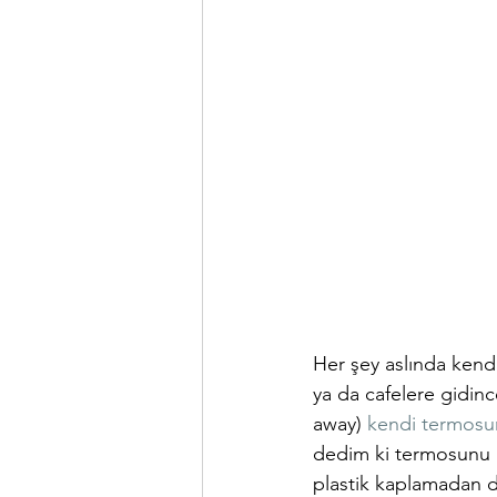
Her şey aslında kendi
ya da cafelere gidinc
away) 
kendi termosu
dedim ki termosunu ge
plastik kaplamadan d