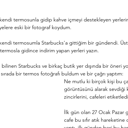
kendi termosunla gidip kahve içmeyi destekleyen yerlerin b
yelere eski bir fotograf koydum. 
endi termosumla Starbucks'a gittiğim bir gündendi. Üst
 termosla gidince indirim yapan yerleri yazın. 
 bilinen Starbucks ve birkaç butik yer dışında bir öneri y
ırada bir termos fotoğrafı buldum ve bir çağrı yaptım: 
Ne mutlu ki birçok kişi bu ç
görüntüsünü alarak sevdiği 
zincirlerini, cafeleri etiketledi
İlk gün olan 27 Ocak Pazar
cafe bu sıfır atık hareketine
yaptı. ilk günden beri bu har