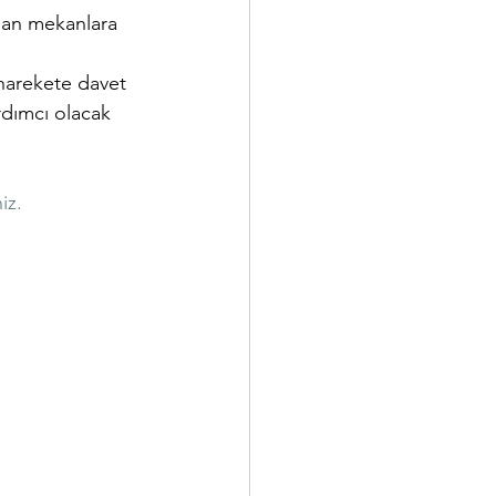
alan mekanlara 
 harekete davet 
rdımcı olacak 
iz. 