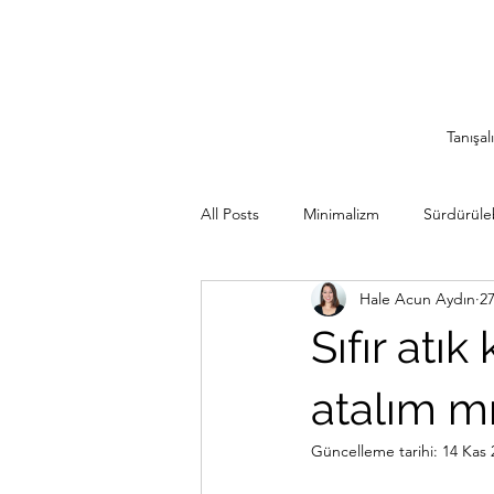
Tanışal
All Posts
Minimalizm
Sürdürülebi
Hale Acun Aydın
2
Minimalist Seyahat
İlham Veren
Sıfır atı
Sürdürülebilir Mutfak
Rutinler
atalım m
Güncelleme tarihi:
14 Kas 