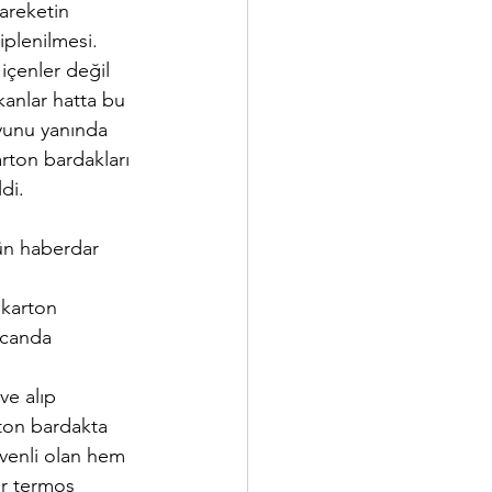
areketin 
plenilmesi. 
içenler değil 
kanlar hatta bu 
yunu yanında 
arton bardakları 
di. 
ün haberdar 
 karton 
ncanda 
ve alıp 
rton bardakta 
venli olan hem 
ir termos 