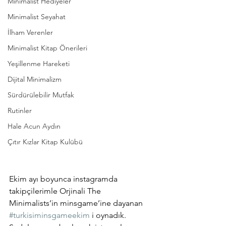
Minimalist Hediyeler
Minimalist Seyahat
İlham Verenler
Minimalist Kitap Önerileri
Yeşillenme Hareketi
Dijital Minimalizm
Sürdürülebilir Mutfak
Rutinler
Hale Acun Aydın
Çıtır Kızlar Kitap Kulübü
Ekim ayı boyunca instagramda 
takipçilerimle Orjinali The 
Minimalists’in minsgame’ine dayanan 
#turkisiminsgameekim
 i oynadık. 