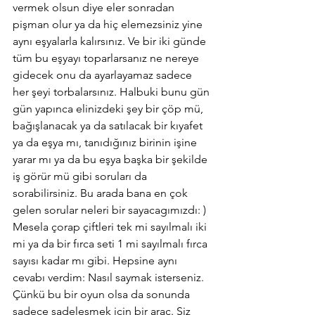
vermek olsun diye eler sonradan 
pişman olur ya da hiç elemezsiniz yine 
aynı eşyalarla kalırsınız. Ve bir iki günde 
tüm bu eşyayı toparlarsanız ne nereye 
gidecek onu da ayarlayamaz sadece 
her şeyi torbalarsınız. Halbuki bunu gün 
gün yapınca elinizdeki şey bir çöp mü, 
bağışlanacak ya da satılacak bir kıyafet 
ya da eşya mı, tanıdığınız birinin işine 
yarar mı ya da bu eşya başka bir şekilde 
iş görür mü gibi soruları da 
sorabilirsiniz. Bu arada bana en çok 
gelen sorular neleri bir sayacagımızdı: ) 
Mesela çorap çiftleri tek mi sayılmalı iki 
mi ya da bir fırca seti 1 mi sayılmalı fırca 
sayısı kadar mı gibi. Hepsine aynı 
cevabı verdim: Nasıl saymak isterseniz. 
Çünkü bu bir oyun olsa da sonunda 
sadece sadeleşmek için bir araç. Siz 