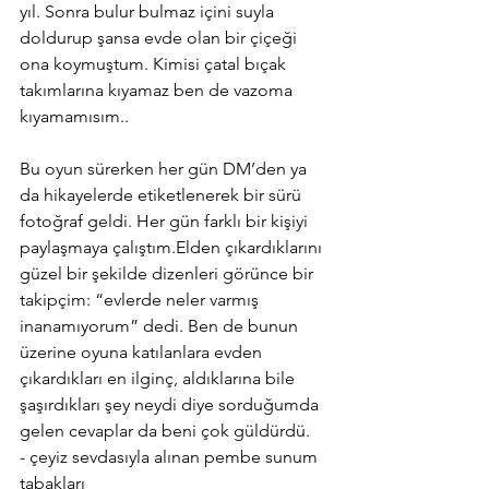
yıl. Sonra bulur bulmaz içini suyla 
doldurup şansa evde olan bir çiçeği 
ona koymuştum. Kimisi çatal bıçak 
takımlarına kıyamaz ben de vazoma 
kıyamamısım..
Bu oyun sürerken her gün DM’den ya 
da hikayelerde etiketlenerek bir sürü 
fotoğraf geldi. Her gün farklı bir kişiyi 
paylaşmaya çalıştım.Elden çıkardıklarını 
güzel bir şekilde dizenleri görünce bir 
takipçim: “evlerde neler varmış 
inanamıyorum” dedi. Ben de bunun 
üzerine oyuna katılanlara evden 
çıkardıkları en ilginç, aldıklarına bile 
şaşırdıkları şey neydi diye sorduğumda 
gelen cevaplar da beni çok güldürdü. 
- çeyiz sevdasıyla alınan pembe sunum 
tabakları