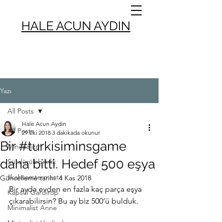
HALE ACUN AYDIN
Yazı
All Posts
Hale Acun Aydın
All Posts
29 Eki 2018
3 dakikada okunur
Bir #turkisiminsgame
Minimalizm
daha bitti. Hedef 500 eşya
Sürdürülebilirlik
#kahvemtermosta
Güncelleme tarihi:
4 Kas 2018
Bir ayda evden en fazla kaç parça eşya 
Kapsül Gardırop
çıkarabilirsin? Bu ay biz 500’ü bulduk. 
Minimalist Anne