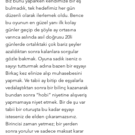
Biz bunu yaparken kendimize bir eş 
bulmadık, tek hedefimiz her gün 
düzenli olarak ilerlemek oldu. Bence 
bu oyunun en güzel yanı ilk kolay 
günler geçip de şöyle ay ortasına 
varınca aslında asıl doğrusu 20li 
günlerde ortalıktaki çok bariz şeyler 
azaldıktan sonra kalanlara sorgular 
gözle bakmak. Oyuna sadık iseniz o 
sayıyı tutturmak adına bazen bir eşyayı 
Birkaç kez elinize alıp muhasebesini 
yapmak. Ve tabii ay bitip de eşyalarla 
vedalaştıktan sonra bir bilinç kazanarak 
bundan sonra “hobi” niyetine alışveriş 
yapmamaya niyet etmek. Bir de şu var 
tabii bir oturuşta bu kadar eşyayı 
isteseniz de elden çıkaramazsınız. 
Birincisi zaman yetmez; bir yerden 
sonra yorulur ve sadece maksat karar 