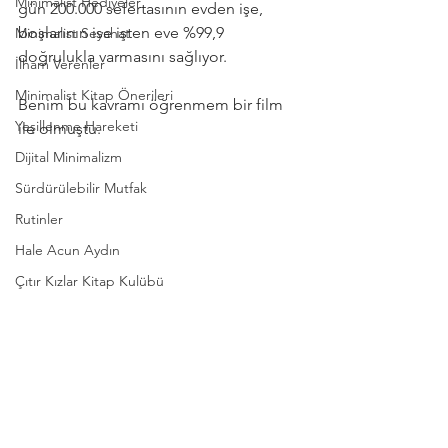
Minimalist Hediyeler
gün 200.000 sefertasının evden işe, 
boşlarının ise işten eve %99,9 
Minimalist Seyahat
doğrulukla varmasını sağlıyor.⁣⁣⁣
İlham Verenler
Minimalist Kitap Önerileri
Benim bu kavramı öğrenmem bir film 
Yeşillenme Hareketi
ile olmuştu. ⁣⁣⁣
Dijital Minimalizm
Sürdürülebilir Mutfak
Rutinler
Hale Acun Aydın
Çıtır Kızlar Kitap Kulübü