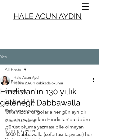
HALE ACUN AYDIN
Yazı
All Posts
Hale Acun Aydın
All Posts
16 Ara 2020
1 dakikada okunur
Hindistan'ın 130 yıllık
Minimalizm
geleneği: Dabbawalla
Sürdürülebilirlik
#kahvemtermosta
Ülkemizde kargolarla her gün ayrı bir 
macera yaşanırken Hindistan’da doğru 
Kapsül Gardırop
dürüst okuma yazması bile olmayan 
Minimalist Anne
5000 Dabbawalla (sefertası taşıyıcısı) her 