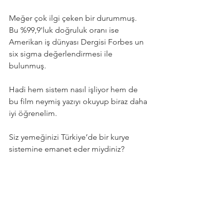
Meğer çok ilgi çeken bir durummuş. 
Bu %99,9'luk doğruluk oranı ise 
Amerikan iş dünyası Dergisi Forbes un 
six sigma değerlendirmesi ile 
bulunmuş. ⁣⁣⁣
Hadi hem sistem nasıl işliyor hem de 
bu film neymiş yazıyı okuyup biraz daha 
iyi öğrenelim. ⁣⁣⁣
Siz yemeğinizi Türkiye’de bir kurye 
sistemine emanet eder miydiniz? ⁣