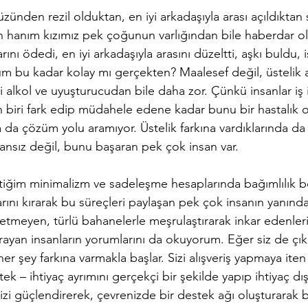
üzünden rezil olduktan, en iyi arkadaşıyla arası açıldıktan
en hanım kızımız pek çoğunun varlığından bile haberdar o
larını ödedi, en iyi arkadaşıyla arasını düzeltti, aşkı buldu,
m bu kadar kolay mı gerçekten? Maalesef değil, üstelik al
si alkol ve uyuşturucudan bile daha zor. Çünkü insanlar iş
 biri fark edip müdahele edene kadar bunu bir hastalık o
 da çözüm yolu aramıyor. Üstelik farkına vardıklarında da u
kansız değil, bunu başaran pek çok insan var.
tiğim minimalizm ve sadeleşme hesaplarında bağımlılık 
rını kırarak bu süreçleri paylaşan pek çok insanın yanında 
tmeyen, türlü bahanelerle meşrulaştırarak inkar edenlerin
arayan insanların yorumlarını da okuyorum. Eğer siz de çık
 her şey farkına varmakla başlar. Sizi alışveriş yapmaya ite
tek – ihtiyaç ayrımını gerçekçi bir şekilde yapıp ihtiyaç dışı
izi güçlendirerek, çevrenizde bir destek ağı oluşturarak ba