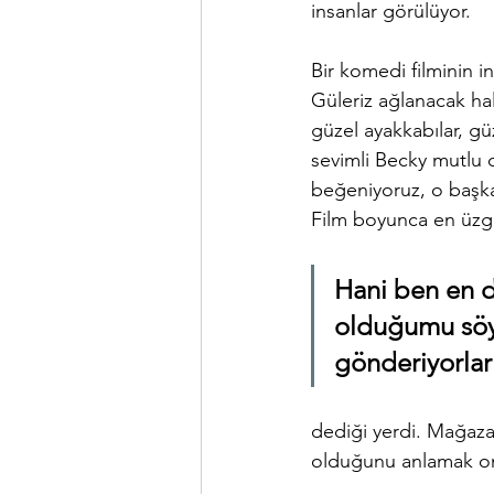
insanlar görülüyor. 
Bir komedi filminin 
Güleriz ağlanacak hali
güzel ayakkabılar, gü
sevimli Becky mutlu d
beğeniyoruz, o başkal
Film boyunca en üzg
Hani ben en d
olduğumu söyl
gönderiyorlar
dediği yerdi. Mağazal
olduğunu anlamak o