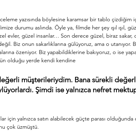
inceleme yazısında böylesine karamsar bir tablo çizdiğim 
mize durumu aslında. Öyle ya, filmde her şey ışıl ışıl, güze
zel evler, güzel insanlar… Son derece güzel, biraz sakar, 
eğil. Biz onun sakarlıklarına gülüyoruz, ama o utanıyor. B
arına özeniyor. Biz yapabildiklerine bakıyoruz, o ise yap
ün olduğu yerde kendi kendine 
eğerli müşterileriydim. Bana sürekli değerl
üyorlardı. Şimdi ise yalnızca nefret mektup
ar için yalnızca satın alabilecek güçte parası olduğunda 
nu çok üzmüştü. 