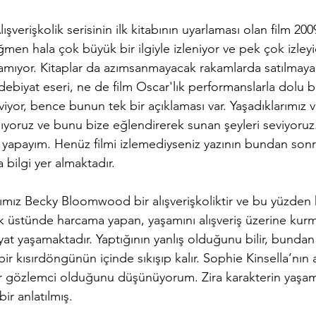
ışverişkolik serisinin ilk kitabının uyarlaması olan film 20
men hala çok büyük bir ilgiyle izleniyor ve pek çok izleyici
mıyor. Kitaplar da azımsanmayacak rakamlarda satılmaya
edebiyat eseri, ne de film Oscar'lık performanslarla dolu bi
yor, bence bunun tek bir açıklaması var. Yaşadıklarımız v
nıyoruz ve bunu bize eğlendirerek sunan şeyleri seviyoruz
 yapayım. Henüz filmi izlemediyseniz yazının bundan so
a bilgi yer almaktadır.
mız Becky Bloomwood bir alışverişkoliktir ve bu yüzden 
çok üstünde harcama yapan, yaşamını alışveriş üzerine kur
ayat yaşamaktadır. Yaptığının yanlış olduğunu bilir, bundan
r kısırdöngünün içinde sıkışıp kalır. Sophie Kinsella’nın al
r gözlemci olduğunu düşünüyorum. Zira karakterin yaşam
bir anlatılmış. 