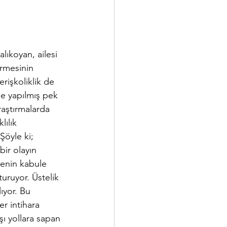
lıkoyan, ailesi 
irmesinin 
rişkoliklik de 
ne yapılmış pek 
raştırmalarda 
ılık 
Şöyle ki; 
bir olayın 
enin kabule 
turuyor. Üstelik 
ıyor. Bu 
r intihara 
şı yollara sapan 