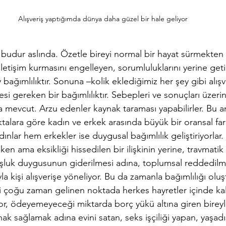
Alışveriş yaptığımda dünya daha güzel bir hale geliyor
 budur aslında. Özetle bireyi normal bir hayat sürmekten a
 iletişim kurmasını engelleyen, sorumluluklarını yerine get
ağımlılıktır. Sonuna –kolik eklediğimiz her şey gibi alışve
esi gereken bir bağımlılıktır. Sebepleri ve sonuçları üzeri
a mevcut. Arzu edenler kaynak taraması yapabilirler. Bu a
talara göre kadın ve erkek arasında büyük bir oransal farkl
lar hem erkekler ise duygusal bağımlılık geliştiriyorlar. 
n ama eksikliği hissedilen bir ilişkinin yerine, travmatik 
şluk duygusunun giderilmesi adına, toplumsal reddedilm
a kişi alışverişe yöneliyor. Bu da zamanla bağımlılığı oluş
ki çoğu zaman gelinen noktada herkes hayretler içinde kal
ıyor, ödeyemeyeceği miktarda borç yükü altına giren bireyle
ak sağlamak adına evini satan, seks işçiliği yapan, yaşadı