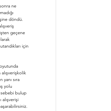
 sonra ne 
lmadığı 
 işine döndü. 
ışveriş 
 işten geçene 
larak 
tandıkları için 
boyutunda 
alışverişkolik 
 yanı sıra 
ış yolu 
n sebebi bulup 
 alışverişi 
şarabilirsiniz. 