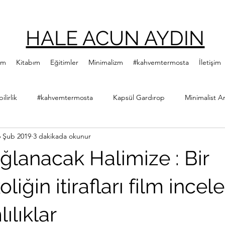
HALE ACUN AYDIN
ım
Kitabım
Eğitimler
Minimalizm
#kahvemtermosta
İletişim
lirlik
#kahvemtermosta
Kapsül Gardırop
Minimalist A
6 Şub 2019
3 dakikada okunur
ler
Minimalist Kitap Önerileri
Yeşillenme Hareketi
Diji
ğlanacak Halimize : Bir
Hale Acun Aydın
Çıtır Kızlar Kitap Kulübü
oliğin itirafları film ince
ılıklar