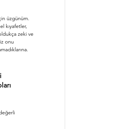
için üzgünüm. 
l kıyafetler, 
oldukça zeki ve 
iz onu 
amadıklarına. 
i 
ları 
değerli 