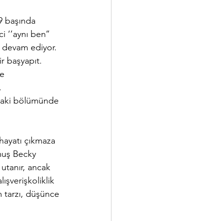
09 başında 
 ‘’aynı ben’’ 
 devam ediyor. 
r başyapıt. 
e 
.
nraki bölümünde 
hayatı çıkmaza 
muş Becky 
 utanır, ancak 
ışverişkoliklik 
 tarzı, düşünce 