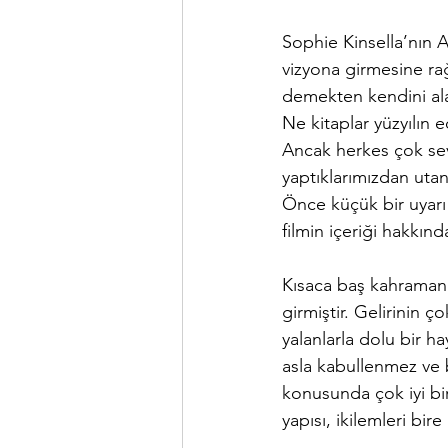
Sophie Kinsella’nın Al
vizyona girmesine rağ
demekten kendini ala
Ne kitaplar yüzyılın 
Ancak herkes çok sevi
yaptıklarımızdan uta
Önce küçük bir uyarı
filmin içeriği hakkınd
Kısaca baş kahramanı
girmiştir. Gelirinin 
yalanlarla dolu bir h
asla kabullenmez ve bi
konusunda çok iyi bi
yapısı, ikilemleri bire 