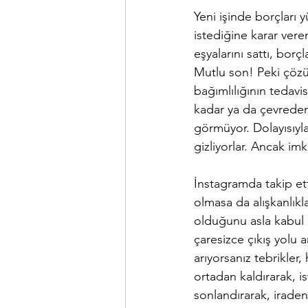
Yeni işinde borçları y
istediğine karar ver
eşyalarını sattı, borç
Mutlu son! Peki çözü
bağımlılığının tedavi
kadar ya da çevreden
görmüyor. Dolayısıyla
gizliyorlar. Ancak im
İnstagramda takip et
olmasa da alışkanlıkla
olduğunu asla kabul e
çaresizce çıkış yolu 
arıyorsanız tebrikler,
ortadan kaldırarak, is
sonlandırarak, iraden