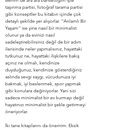
Benim de ara ara bahsettiğim işte 
taşınma partisi, fotoğraf tarama partisi 
gibi konseptler bu kitabın içinde çok 
detaylı şekilde yer alıyorlar. ''Anlamlı Bir 
Yaşam'' ise yine nasıl bir minimalist 
olunur ya da evinizi nasıl 
sadeleştirebilirsiniz değil de bir adım 
ilerisinde neler yapmalısınız, hayattaki 
tutkunuz ne, hayattaki ilişkilere bakış 
açınız ne olmalı, kendinize 
duyduğunuz, kendinize gösterdiğiniz 
aslında sevgi saygı, vücudunuza iyi 
bakmak, iyi beslenmek, spor yapmak 
gibi konulara değiniyorlar. Yani sizi 
sadece minimalist bir ev kurmayı değil 
hayatınızı minimalist bir şekle getirmeyi 
öneriyorlar.
İki tane kitaplarını da öneririm. Eksik 