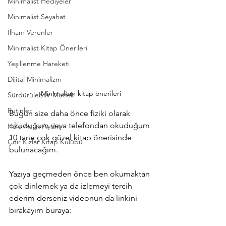
Minimalist Hediyeler
Minimalist Seyahat
İlham Verenler
Minimalist Kitap Önerileri
Yeşillenme Hareketi
Dijital Minimalizm
Minimalizm kitap önerileri
Sürdürülebilir Mutfak
Rutinler
Bugün size daha önce fiziki olarak 
okuduğum veya telefondan okuduğum 
Hale Acun Aydın
10 tane çok güzel kitap önerisinde 
Çıtır Kızlar Kitap Kulübü
bulunacağım.
Yazıya geçmeden önce ben okumaktan 
çok dinlemek ya da izlemeyi tercih 
ederim derseniz videonun da linkini 
bırakayım buraya: