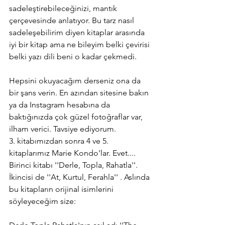
sadeleştirebileceğinizi, mantık 
çerçevesinde anlatıyor. Bu tarz nasıl 
sadeleşebilirim diyen kitaplar arasında 
iyi bir kitap ama ne bileyim belki çevirisi 
belki yazı dili beni o kadar çekmedi.
Hepsini okuyacağım derseniz ona da 
bir şans verin. En azından sitesine bakın 
ya da Instagram hesabına da 
baktığınızda çok güzel fotoğraflar var, 
ilham verici. Tavsiye ediyorum.
3. kitabımızdan sonra 4 ve 5. 
kitaplarımız Marie Kondo'lar. Evet.... 
Birinci kitabı ''Derle, Topla, Rahatla''. 
İkincisi de ''At, Kurtul, Ferahla'' . Aslında 
bu kitapların orijinal isimlerini 
söyleyeceğim size: 