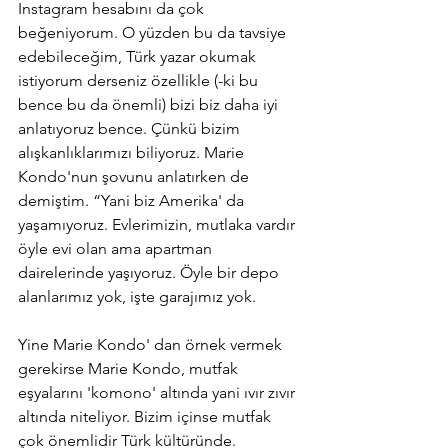
Instagram hesabını da çok 
beğeniyorum. O yüzden bu da tavsiye 
edebileceğim, Türk yazar okumak 
istiyorum derseniz özellikle (-ki bu 
bence bu da önemli) bizi biz daha iyi 
anlatıyoruz bence. Çünkü bizim 
alışkanlıklarımızı biliyoruz. Marie 
Kondo'nun şovunu anlatırken de 
demiştim. “Yani biz Amerika' da 
yaşamıyoruz. Evlerimizin, mutlaka vardır 
öyle evi olan ama apartman 
dairelerinde yaşıyoruz. Öyle bir depo 
alanlarımız yok, işte garajımız yok.
Yine Marie Kondo' dan örnek vermek 
gerekirse Marie Kondo, mutfak 
eşyalarını 'komono' altında yani ıvır zıvır 
altında niteliyor. Bizim içinse mutfak 
çok önemlidir Türk kültüründe. 