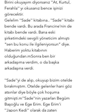
Birini okuyayım diyorsanız ''At, Kurtul, 
Ferahla'' yı okusanız bence işinizi 
görecektir.
Gelelim ''Sade'' kitabına.. ''Sade'' kitabı 
bende vardı. Bu arada Francine'nin de 
kitabı bende vardı. Bana eski 
şirketimdeki sevgili yöneticim almıştı 
“sen bu konu ile ilgileniyorsun” diye. 
Haberim yoktu kitabının 
olduğundan.mSonra ben bir 
arkadaşıma verdim, o da başka 
arkadaşına verdi. 
''Sade''yi de alıp, okuyup bizim otelde 
bırakmıştım. Otelde gelenler hani göz 
atsınlar diye böyle çok hoşuma 
gitmişti.m''Sade''nin yazarları Begüm 
Başoğlu ve Ege Erim. Ege Erim'i 
''Japon Kedi'' olarak da zaten 