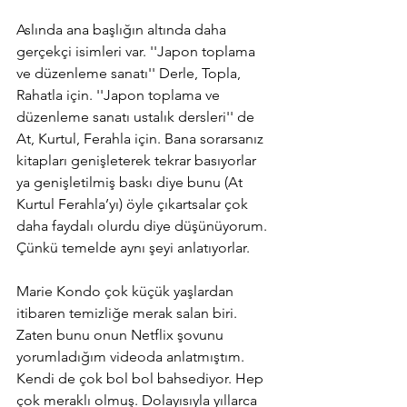
Aslında ana başlığın altında daha 
gerçekçi isimleri var. ''Japon toplama 
ve düzenleme sanatı'' Derle, Topla, 
Rahatla için. ''Japon toplama ve 
düzenleme sanatı ustalık dersleri'' de 
At, Kurtul, Ferahla için. Bana sorarsanız 
kitapları genişleterek tekrar basıyorlar 
ya genişletilmiş baskı diye bunu (At 
Kurtul Ferahla’yı) öyle çıkartsalar çok 
daha faydalı olurdu diye düşünüyorum. 
Çünkü temelde aynı şeyi anlatıyorlar.
Marie Kondo çok küçük yaşlardan 
itibaren temizliğe merak salan biri. 
Zaten bunu onun Netflix şovunu 
yorumladığım videoda anlatmıştım. 
Kendi de çok bol bol bahsediyor. Hep 
çok meraklı olmuş. Dolayısıyla yıllarca 