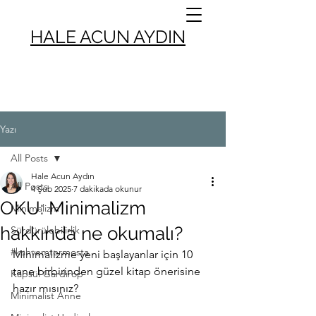
HALE ACUN AYDIN
Yazı
All Posts
Hale Acun Aydın
All Posts
4 Şub 2025
7 dakikada okunur
OKU: Minimalizm
Minimalizm
hakkında ne okumalı?
Sürdürülebilirlik
#kahvemtermosta
Minimalizme yeni başlayanlar için 10 
tane birbirinden güzel kitap önerisine 
Kapsül Gardırop
hazır mısınız? 
Minimalist Anne