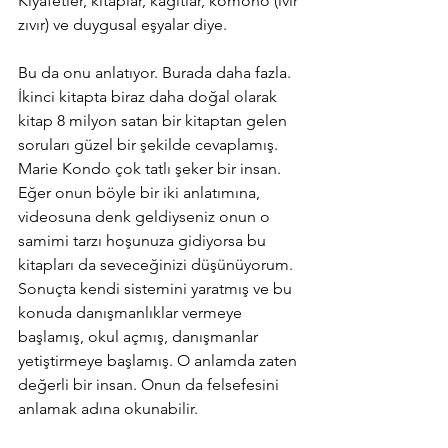
Kıyafetler, kitaplar, kağıtlar, komono (ıvır 
zıvır) ve duygusal eşyalar diye.
Bu da onu anlatıyor. Burada daha fazla. 
İkinci kitapta biraz daha doğal olarak 
kitap 8 milyon satan bir kitaptan gelen 
soruları güzel bir şekilde cevaplamış. 
Marie Kondo çok tatlı şeker bir insan. 
Eğer onun böyle bir iki anlatımına, 
videosuna denk geldiyseniz onun o 
samimi tarzı hoşunuza gidiyorsa bu 
kitapları da seveceğinizi düşünüyorum. 
Sonuçta kendi sistemini yaratmış ve bu 
konuda danışmanlıklar vermeye 
başlamış, okul açmış, danışmanlar 
yetiştirmeye başlamış. O anlamda zaten 
değerli bir insan. Onun da felsefesini 
anlamak adına okunabilir.