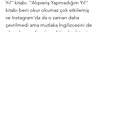
Yıl'' kitabı. ''Alışveriş Yapmadığım Yıl'' 
kitabı beni okur okumaz çok etkilemiş 
ve Instagram'da da o zaman daha 
çevrilmedi ama mutlaka İngilizcesini de 
olsa okuyun diye önerdiğim bir kitaptı. 
Çeşitli bağımlılıkları olan bir kadının ki 
bunların arasında alkol de var, sağlıksız 
yemek yemek de var, alışverişte var. 
Teker teker bu bağımlılıkları ile başa 
çıkmasının kitabı. Çok ilham verici bir 
kitap.
Daha önce alkolü bırakmış ve daha 
sonra nasıl bir alışverişkolik olduğunu 
farketmiş ve bu konuda bir adım 
atmaya karar vererek bir yıl boyunca hiç 
bir şey almama yolunda deneyimlerini 
ay ay anlatmış. Bir tane alıntı yapacağım 
kitaptan diğerleri sadeleşme üzerine 