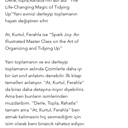
Derle,Topla,Rahatla'nın asıl adı ''The 
Life-Changing Magic of Tidying 
Up''Yani evinizi derleyip toplamanın 
hayatı değiştiren sihri
At, Kurtul, Ferahla ise ''Spark Joy: An 
Illustrated Master Class on the Art of 
Organizing and Tidying Up''
Yani toplamanın ve evi derleyip 
toplamanın aslında Çizimlerle daha iyi 
bir üst sınıf anlatımı denebilir. İlk kitap 
temelleri anlatıyor. ''At, Kurtul, Ferahla'' 
da biraz daha detayına iniyor diyebiliriz. 
Ama ben bunların isimlerinden 
muzdaribim. ''Derle, Topla, Rahatla'' 
tamam ama ''At, Kurtul, Ferahla'' ben 
atmak kelimesini hiç sevmediğim için 
isim olarak beni birazcık rahatsız ediyor.