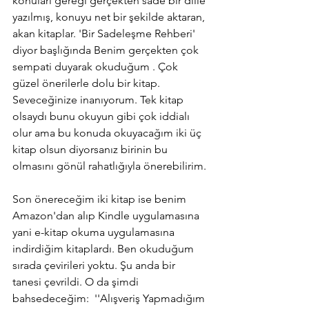
konuları gereği gerçekten sade bir dille 
yazılmış, konuyu net bir şekilde aktaran, 
akan kitaplar. 'Bir Sadeleşme Rehberi' 
diyor başlığında Benim gerçekten çok 
sempati duyarak okuduğum . Çok 
güzel önerilerle dolu bir kitap. 
Seveceğinize inanıyorum. Tek kitap 
olsaydı bunu okuyun gibi çok iddialı 
olur ama bu konuda okuyacağım iki üç 
kitap olsun diyorsanız birinin bu 
olmasını gönül rahatlığıyla önerebilirim.
Son önereceğim iki kitap ise benim 
Amazon'dan alıp Kindle uygulamasına 
yani e-kitap okuma uygulamasına 
indirdiğim kitaplardı. Ben okuduğum 
sırada çevirileri yoktu. Şu anda bir 
tanesi çevrildi. O da şimdi 
bahsedeceğim:  ''Alışveriş Yapmadığım 