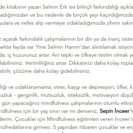
 kitabının yazarı Selmin Erk ise bilinçli farkındalığı açık
aşadığımızdan ve bu nedenle de birçok şeyi kaçırdığımızd
ulara ve nefes alıp vermeye odakladığımızda zihnin sakinl
 açarak farkındalık çalışmalarının bir din ya da inanç sist
ekte fayda var. Yine Selmin Hanım'dan alıntılamak istiyor
zda; iç huzurunuz artar. Ani tepki ve öfkeye teslim olmak y
abilirsiniz. Verimliliğiniz artar. Dikkatinizi daha kolay topla
ebilir, çözüme daha kolay gidebilirsiniz.
kliği ve odaklanamama; stres, kaygı ve depresyon; öfke, kı
suzluk - gerginlik, mutsuzluk, isteksizlik, motivasyon düşü
r gün yapacağınız mindfulness çalışmalarının olumlu etkisi
ndfulness için bir yaş sınırı var mı derseniz, 
Sepin İnceer
'
derim. Çocuklar için Mindfulness eğitimleri veren İnceer'i
üfredatlarına girmesi. 5 yaşından itibaren çocuklar ve erg