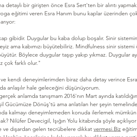
 detaylı bir girişten önce Esra Sert'ten bir alıntı yapmak
yoga eğitimi veren Esra Hanım bunu kaplar üzerinden çok 
arıyor:
kap gibidir. Duygular bu kaba dolup boşalır. Sinir sistemim
yiz ama kabımızı büyütebiliriz. Mindfulness sinir sistemi 
büyütür. Böylece duygular taşıp yakıp yıkmaz. Duygular ay
 çok farklı olur."
 ve kendi deneyimlerimden biraz daha detay verince Esra 
a anlaşılır hale geleceğini düşünüyorum.
e gerçek anlamda tanışmam 2016'nın Mart ayında katıldığım
işil Gücümüze Dönüş'tü ama anlatılan her şeyin temelinde 
Anda kalmayı deneyimlemeden konuda ilerlemek mümkün d
k? Nilüfer Devecigil, Işığın Yolu kitabında şöyle açıklıyo
e ve dışardan gelen tecrübelere dikkat 
vermesi.Biz
 eğiti