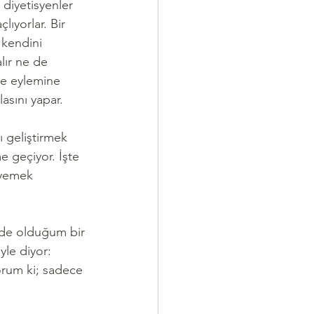
 diyetisyenler 
ıyorlar. Bir 
 kendini 
lır ne de 
me eylemine 
asını yapar.
 geliştirmek 
 geçiyor. İşte 
 yemek 
rde olduğum bir 
le diyor: 
orum ki; sadece 