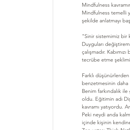
Mindfulness kavramına
Mindfulness temelli 
şekilde anlatmayı baş
"Sinir sistemimiz bir 
Duyguları değiştireme
çalışmadır. Kabımızı 
tecrübe etme şeklimiz
Farklı düşünürlerden
benzetmesinin daha d
Benim farkındalık il
oldu. Eğitimin adı D
kavramı yatıyordu. 
Peki neydi anda kalma
içinde kişinin kendin