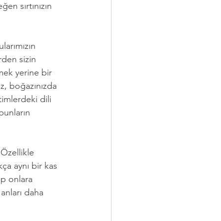
en sırtınızın 
larımızın 
rden sizin 
mek yerine bir 
niz, boğazınızda 
imlerdeki dili 
bunların 
Özellikle 
ça aynı bir kas 
up onlara 
 anları daha 