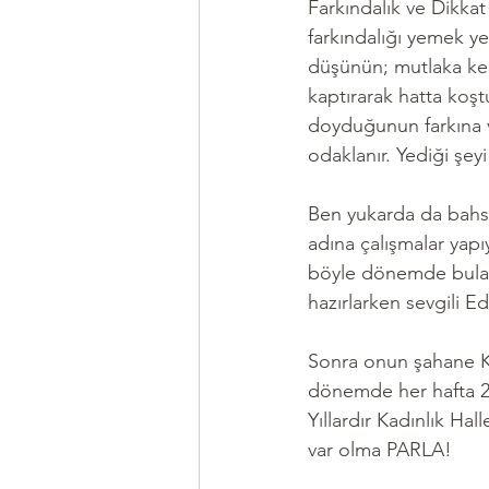
Farkındalık ve Dikkat
farkındalığı yemek ye
düşünün; mutlaka ken
kaptırarak hatta koş
doyduğunun farkına v
odaklanır. Yediği şey
Ben yukarda da bahse
adına çalışmalar yap
böyle dönemde bulaşı
hazırlarken sevgili E
Sonra onun şahane K
dönemde her hafta 2 
Yıllardır Kadınlık Ha
var olma PARLA!