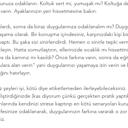
unuza odaklanın. Koltuk sert mi, yumuşak mı? Koltuğa değ
 varın. Ayaklarınızın yeri hissetmesine bakın.
lardı, sonra da biraz duygularınıza odaklanalım mı? Duygu
 aşama olarak. Bir konuşma içindesiniz, karşınızdaki kişi bi
aptı. Bu şaka sizi sinirlendirdi. Hemen o sinirle tepki ver
leyin. Hatta somutlaştırın, ellerinizde sıcaklık mı hissetti
da karnınız mı kasıldı? Önce farkına varın, sonra da eğit
lara alan verin" yani duygularınızı yaşamaya izin verin ve 
ını hatırlayın.
 şeyleri iyi, kötü diye etiketlemeden ilerleyebileceksiniz. 
geliştirdiğinizde (kas diyorum çünkü gerçekten pratik yaptık
anlarında kendinizi strese kaptırıp en kötü senaryoları kur
fesinize odaklanarak, duygularınızın farkına vararak o zor
iz.