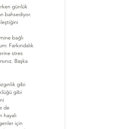
larken günlük 
an bahsediyor. 
eştiğini 
emine bağlı 
um: Farkındalık 
erine stres 
rsınız. Başka 
zgınlık gibi 
klüğü gibi 
ni 
le de 
n hayali 
enler için 