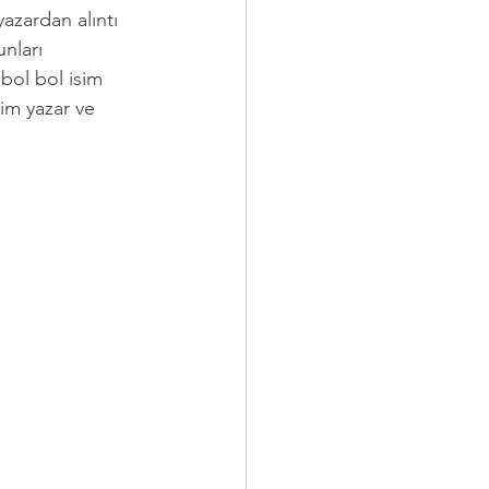
zardan alıntı 
nları 
bol bol isim 
im yazar ve 