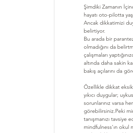
Şimdiki Zamanın İçinde
hayatı oto-pilotta y
Ancak dikkatimizi duy
belirtiyor.
Bu arada bir parantez
olmadığını da belirtm
çalışmaları yaptığını
altında daha sakin kal
bakış açılarını da gör
Özellikle dikkat eksi
yıkıcı duygular; uyku
sorunlarınız varsa he
görebilirsiniz.Peki mi
tanışmanızı tavsiye e
mindfulness'ın okul m