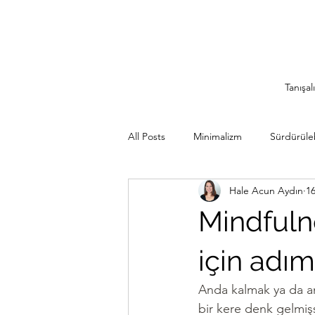
Tanışal
All Posts
Minimalizm
Sürdürülebi
Hale Acun Aydın
16
Minimalist Seyahat
İlham Veren
Mindfulne
Sürdürülebilir Mutfak
Rutinler
için adım
Anda kalmak ya da an
bir kere denk gelmiş