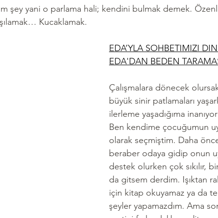
im şey yani o parlama hali; kendini bulmak demek. Özenle,
karşılamak… Kucaklamak.
EDA’YLA SOHBETIMIZI DIN
EDA'DAN BEDEN TARAMAS
Çalışmalara dönecek olursak
büyük sinir patlamaları yaş
ilerleme yaşadığıma inanıyo
Ben kendime çocuğumun uy
olarak seçmiştim. Daha önce
beraber odaya gidip onun u
destek olurken çok sıkılır, b
da gitsem derdim. Işıktan ra
için kitap okuyamaz ya da t
şeyler yapamazdım. Ama son