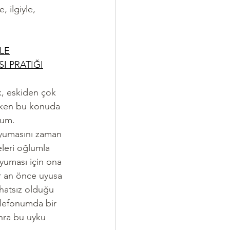
 ilgiyle, 
LE
I PRATIĞI
, eskiden çok 
arken bu konuda 
rum.
umasını zaman 
leri oğlumla 
yuması için ona 
ir an önce uyusa 
hatsız olduğu 
elefonumda bir 
ra bu uyku 