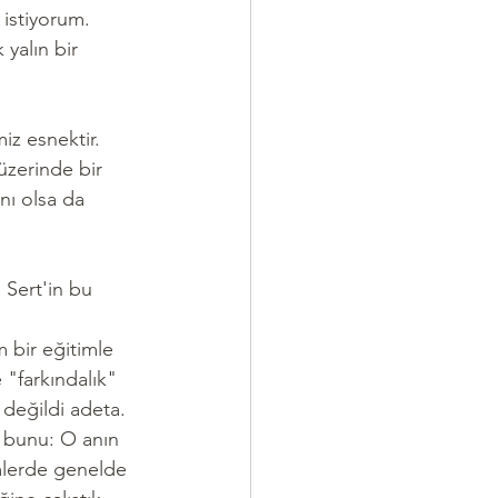
 istiyorum. 
yalın bir 
iz esnektir. 
üzerinde bir 
nı olsa da 
Sert'in bu 
 bir eğitimle 
"farkındalık" 
eğildi adeta. 
r bunu: O anın 
mlerde genelde 