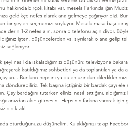
 Hanh'ın önerilerine kulak vererek bu dikkat verme pratiği
 hakkında birçok kitabı var, mesela Farkındalığın Mucize
lımıza geldikçe nefes alarak ana gelmeye çağırıyor bizi. B
an bir şeyleri seçmemizi söylüyor. Mesela masa başı bir işi
ce derin 1-2 nefes alın, sonra o telefonu açın diyor. Böyl
dığınız işten, düşüncelerden vs. sıyrılarak o ana gelip te
iz sağlanıyor.
k şeyi nasıl da ıskaladığımızı düşünün: televizyona bakar
uğraşarak katıldığımız sohbetleri ya da toplantıları ya da a
çayları... Bunların hepsini ya da en azından dilediklerimizi
ına döndürebiliriz. Tek başına içtiğiniz bir bardak çayı ele 
. Çay bardağını tutarken elinizi nasıl ısıttığını, aldığımı
ğazınızdan akıp gitmesini. Hepsinin farkına vararak için ça
izinin kralı!
ada oturduğunuzu düşünelim. Kulaklığınızı takıp Faceboo