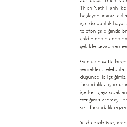
Zen ustası Thich Nath
Thich Nath Hanh (konu
başlayabilirsiniz) ak
için de günlük hayatt
telefon çaldığında ön
çaldığında o anda dal
şekilde cevap vermen
Günlük hayatta birço
yemekleri, telefonla 
düşünce ile içtiğimiz 
farkındalık alıştırmas
içerken çaya odaklanın
tattığımız aromayı, bo
size farkındalık egzers
Ya da otobüste, arab