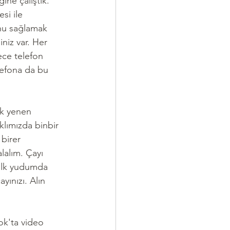
ne çalıştık. 
si ile 
unu sağlamak 
niz var. Her 
ece telefon 
lefona da bu 
ak yenen 
klımızda binbir 
 birer 
alalım. Çayı 
z ilk yudumda 
yınızı. Alın 
k'ta video 