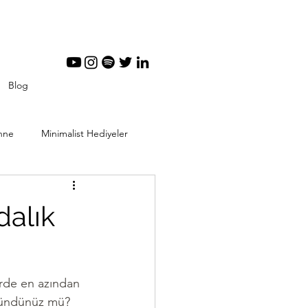
Blog
nne
Minimalist Hediyeler
tal Minimalizm
dalık
rde en azından 
üşündünüz mü? 