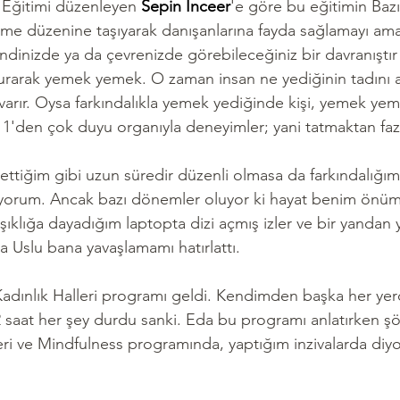
 Eğitimi düzenleyen 
Sepin İnceer
'e göre bu eğitimin Bazı
me düzenine taşıyarak danışanlarına fayda sağlamayı amaçl
dinizde ya da çevrenizde görebileceğiniz bir davranıştır
turarak yemek yemek. O zaman insan ne yediğinin tadını a
arır. Oysa farkındalıkla yemek yediğinde kişi, yemek ye
i 1'den çok duyu organıyla deneyimler; yani tatmaktan fazl
ttiğim gibi uzun süredir düzenli olmasa da farkındalığımı
ıyorum. Ancak bazı dönemler oluyor ki hayat benim önüme
klığa dayadığım laptopta dizi açmış izler ve bir yandan
da Uslu bana yavaşlamamı hatırlattı.
adınlık Halleri programı geldi. Kendimden başka her ye
saat her şey durdu sanki. Eda bu programı anlatırken şöy
lleri ve Mindfulness programında, yaptığım inzivalarda diy