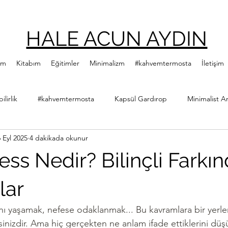
HALE ACUN AYDIN
ım
Kitabım
Eğitimler
Minimalizm
#kahvemtermosta
İletişim
lirlik
#kahvemtermosta
Kapsül Gardırop
Minimalist A
 Eyl 2025
4 dakikada okunur
ler
Minimalist Kitap Önerileri
Yeşillenme Hareketi
Diji
ss Nedir? Bilinçli Farkın
Hale Acun Aydın
Çıtır Kızlar Kitap Kulübü
lar
ı yaşamak, nefese odaklanmak... Bu kavramlara bir yerle
sinizdir. Ama hiç gerçekten ne anlam ifade ettiklerini d