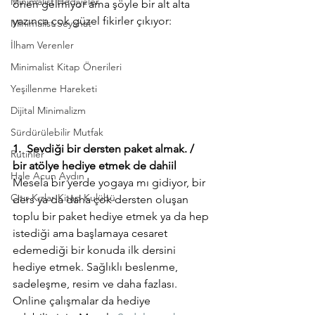
Minimalist Hediyeler
öneri gelmiyor ama şöyle bir alt alta 
yazınca çok güzel fikirler çıkıyor:
Minimalist Seyahat
İlham Verenler
Minimalist Kitap Önerileri
Yeşillenme Hareketi
Dijital Minimalizm
Sürdürülebilir Mutfak
1.  Sevdiği bir dersten paket almak. / 
Rutinler
bir atölye hediye etmek de dahiil
Hale Acun Aydın
Mesela bir yerde yogaya mı gidiyor, bir 
Çıtır Kızlar Kitap Kulübü
ders ya da daha çok dersten oluşan 
toplu bir paket hediye etmek ya da hep 
istediği ama başlamaya cesaret 
edemediği bir konuda ilk dersini 
hediye etmek. Sağlıklı beslenme, 
sadeleşme, resim ve daha fazlası. 
Online çalışmalar da hediye 