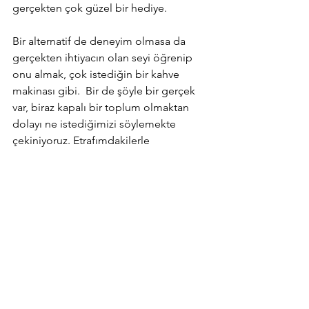
gerçekten çok güzel bir hediye. 
Bir alternatif de deneyim olmasa da 
gerçekten ihtiyacın olan seyi öğrenip 
onu almak, çok istediğin bir kahve 
makinası gibi.  Bir de şöyle bir gerçek 
var, biraz kapalı bir toplum olmaktan 
dolayı ne istediğimizi söylemekte 
çekiniyoruz. Etrafımdakilerle 
konuştuğum zaman sadece sade 
hayata geçmiş ve hayatında 
beklenmedik hediye eşyalar istemeyen 
birkaç kişi net olarak ne istediğini 
söyleyebildiğini belirtiyor, gerisi ise 
karşındakini kırmamak ya da fazlasını 
istiyor gibi görünmemek için pek de 
açık konuşamıyor.
Bu hediyeleri beğendiniz mi? Sizin 