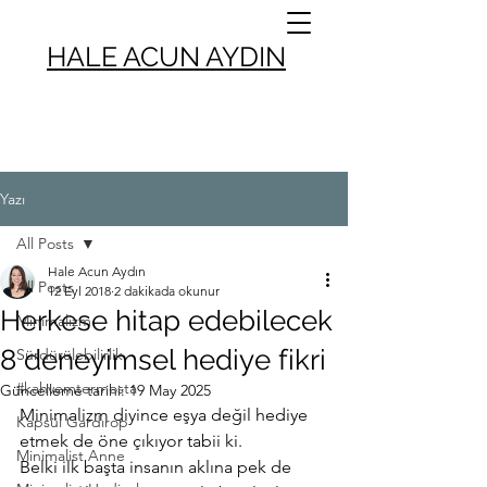
HALE ACUN AYDIN
Yazı
All Posts
Hale Acun Aydın
All Posts
12 Eyl 2018
2 dakikada okunur
Herkese hitap edebilecek
Minimalizm
8 deneyimsel hediye fikri
Sürdürülebilirlik
#kahvemtermosta
Güncelleme tarihi:
19 May 2025
Minimalizm diyince eşya değil hediye 
Kapsül Gardırop
etmek de öne çıkıyor tabii ki. 
Minimalist Anne
Belki ilk başta insanın aklına pek de 